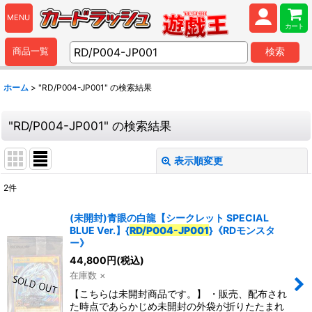
MENU
カート
商品一覧
検索
ホーム
>
"RD/P004-JP001"
の
検索結果
"RD/P004-JP001"
の
検索結果
表示順変更
閉じる
2
件
商品検索
:
(未開封)青眼の白龍【シークレット SPECIAL
BLUE Ver.】{
RD/P004-JP001
}《RDモンスタ
表示数
:
ー》
44,800
円
(税込)
並び順
:
在庫数 ×
【こちらは未開封商品です。】 ・販売、配布され
た時点であらかじめ未開封の外袋が折りたたまれ
カテゴリ
: