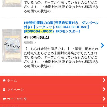
ているもの、テープが付着しているものなどがご
ざいます。 ・未開封の状態で袋の上から確認でき
る範囲での状態の…
特集
:
(未開封)青眼の白龍(当選通知書付き、ダンボール
絞り込む
付き)【シークレット SPECIAL BLUE Ver.】
{
RD/P004-JP001
}《RDモンスター》
49,800
円
(税込)
在庫数 ×
【こちらは未開封商品です。】 ・販売、配布され
た時点であらかじめ未開封の外袋が折りたたまれ
ているもの、テープが付着しているものなどがご
ざいます。 ・未開封の状態で袋の上から確認でき
る範囲での状態の…
ホーム
マイページ
カートの中身