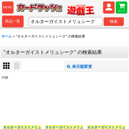
MENU
カート
商品一覧
検索
ホーム
>
"オルターガイストメリュシーク"
の
検索結果
"オルターガイストメリュシーク"
の
検索結果
表示順変更
閉じる
11
件
商品検索
:
表示数
:
並び順
:
オルターガイストメリュ
オルターガイストメリュ
オルターガイストメリュ
カテゴリ
: