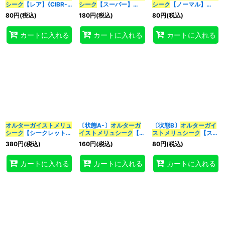
シーク
【レア】{CIBR-
シーク
【スーパー】
シーク
【ノーマル】
JP014}《モンスター》
{LVDS-JPB09}《モン
{AC03-JP055}《モン
80
円
(税込)
180
円
(税込)
80
円
(税込)
スター》
スター》
特集
:
カートに入れる
カートに入れる
カートに入れる
絞り込む
オルターガイストメリュ
〔状態A-〕
オルターガ
〔状態B〕
オルターガイ
シーク
【シークレット】
イストメリュシーク
【ス
ストメリュシーク
【スー
{AC03-JP055}《モン
ーパー】{LVDS-
パー】{LVDS-JPB09}
380
円
(税込)
160
円
(税込)
80
円
(税込)
スター》
JPB09}《モンスター》
《モンスター》
カートに入れる
カートに入れる
カートに入れる