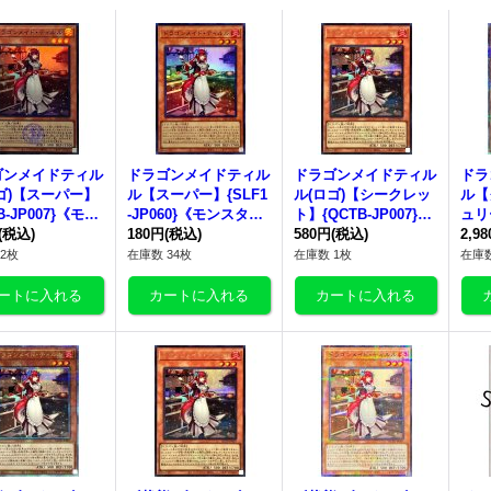
ゴンメイドティル
ドラゴンメイドティル
ドラゴンメイドティル
ドラ
ゴ)【スーパー】
ル
【スーパー】{SLF1
ル
(ロゴ)【シークレッ
ル
【
B-JP007}《モン
-JP060}《モンスタ
ト】{QCTB-JP007}
ュリ
ー》
(税込)
ー》
180円
(税込)
《モンスター》
580円
(税込)
{QC
2,9
スタ
2枚
在庫数 34枚
在庫数 1枚
在庫数