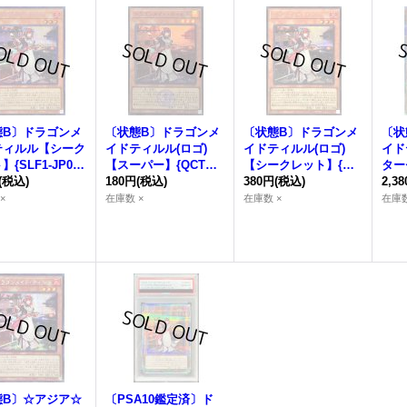
態B〕
ドラゴンメ
〔状態B〕
ドラゴンメ
〔状態B〕
ドラゴンメ
〔状
ティルル
【シーク
イドティルル
(ロゴ)
イドティルル
(ロゴ)
イド
{SLF1-JP06
【スーパー】{QCTB-J
【シークレット】{QC
ター
モンスター》
(税込)
P007}《モンスター》
180円
(税込)
TB-JP007}《モンスタ
380円
(税込)
クレ
2,3
ー》
00
×
在庫数 ×
在庫数 ×
在庫数
態B〕☆アジア☆
〔PSA10鑑定済〕
ド