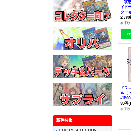
〔状態
イド
ター
クレッ
2,78
007
在庫数 
ドラ
ル
【ノ
-JP
ー》
80円
(
在庫数 
新弾特集
UTILITY SELECTION