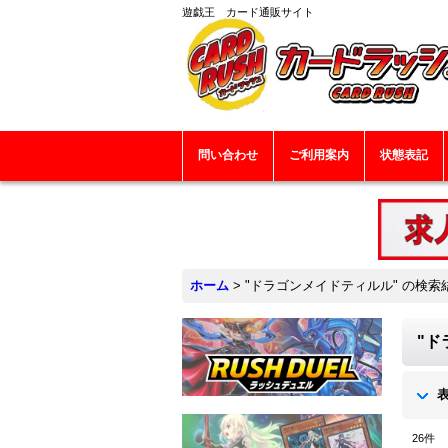
遊戯王 カード通販サイト
問い合わせ
ご利用案内
状態表記
ホーム
>
"ドラゴンメイドティルル"
の
検索
"ド
26
件