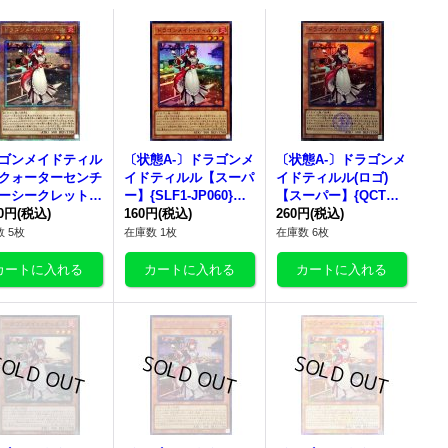
ゴンメイドティル
〔状態A-〕
ドラゴンメ
〔状態A-〕
ドラゴンメ
クォーターセンチ
イドティルル
【スーパ
イドティルル
(ロゴ)
ーシークレット】
ー】{SLF1-JP060}
【スーパー】{QCTB-J
TB-JP007}《モン
80円
(税込)
《モンスター》
160円
(税込)
P007}《モンスター》
260円
(税込)
ー》
 5枚
在庫数 1枚
在庫数 6枚