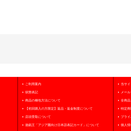
ご利用案内
当サイ
状態表記
メール
商品の梱包方法について
全商品
【初回購入の方限定】返品・返金制度について
特定商
店頭受取について
プライ
遊戯王「アジア圏向け日本語表記カード」について
個人情