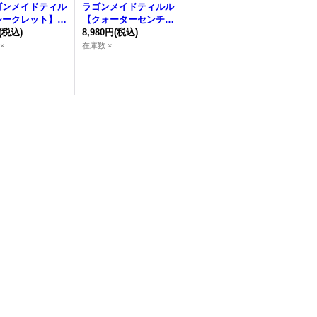
ゴンメイドティル
ラゴンメイドティルル
シークレット】
【クォーターセンチュ
SLF1-JP060}
(税込)
リーシークレット】
8,980円
(税込)
ンスター》
{QCTB-JP007}《モン
×
在庫数 ×
スター》