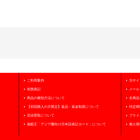
ご利用案内
当サイ
状態表記
メール
商品の梱包方法について
全商品
【初回購入の方限定】返品・返金制度について
特定商
店頭受取について
プライ
遊戯王「アジア圏向け日本語表記カード」について
個人情