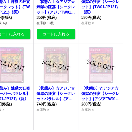
態A-〕
煉獄の狂宴
〔状態A-〕☆アジア☆
煉獄の狂宴
【シークレ
ークレット】{TW
煉獄の狂宴
【シークレ
ット】{TW01-JP121}
JP121}《罠》
ット】{アジアTW01-J
《罠》
円
(税込)
P121}《罠》
350円
(税込)
580円
(税込)
 1枚
在庫数 13枚
在庫数 ×
態A-〕
煉獄の狂宴
〔状態A-〕☆アジア☆
〔状態B〕☆アジア☆
ーパーパラレル】
煉獄の狂宴
【シークレ
煉獄の狂宴
【シークレ
01-JP121}《罠》
ットパラレル】{アジ
ット】{アジアTW01-J
円
(税込)
アTW01-JP121}
740円
(税込)
P121}《罠》
280円
(税込)
《罠》
 ×
在庫数 ×
在庫数 ×