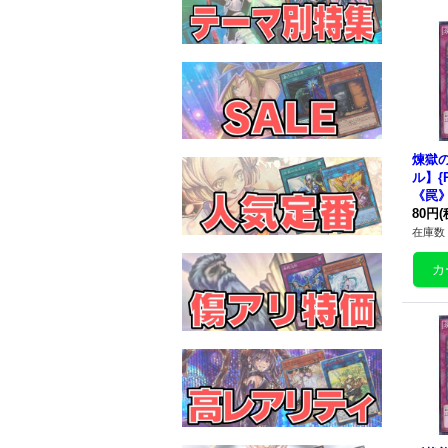
煉獄
ル】{R
《罠
80円
(
在庫数 