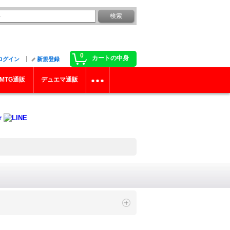
0
カートの中身
ログイン
新規登録
MTG通販
デュエマ通販