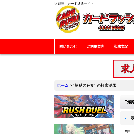
遊戯王 カード通販サイト
問い合わせ
ご利用案内
状態表記
ホーム
>
"煉獄の狂宴"
の
検索結果
"煉
18
件