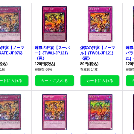
の狂宴
【ノーマ
煉獄の狂宴
【スーパ
煉獄の狂宴
【ノーマ
煉獄
ATE-JP076}
ー】{TW01-JP121}
ル】{TW01-JP121}
パラ
》
《罠》
《罠》
21
税込)
120円
(税込)
80円
(税込)
120
1枚
在庫数 66枚
在庫数 14枚
在庫数