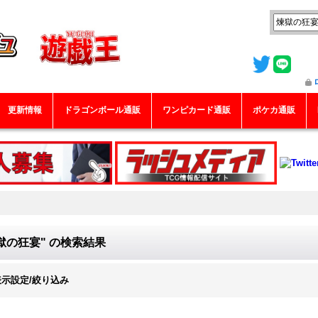
更新情報
ドラゴンボール通販
ワンピカード通販
ポケカ通販
獄の狂宴"
の
検索結果
表示設定/絞り込み