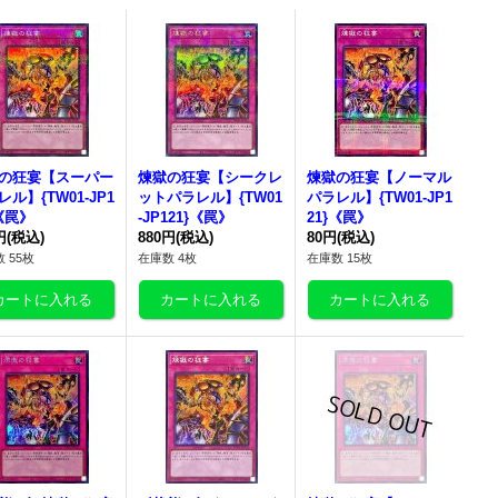
の狂宴
【スーパー
煉獄の狂宴
【シークレ
煉獄の狂宴
【ノーマル
レル】{TW01-JP1
ットパラレル】{TW01
パラレル】{TW01-JP1
}《罠》
-JP121}《罠》
21}《罠》
円
(税込)
880円
(税込)
80円
(税込)
 55枚
在庫数 4枚
在庫数 15枚