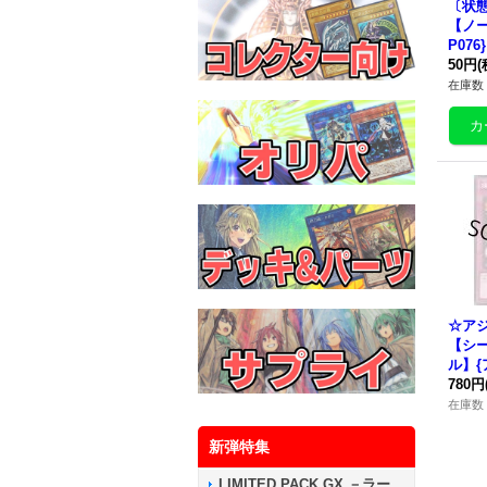
〔状
【ノー
P07
50円
(
在庫数 
☆ア
【シ
ル】{
21}
780円
在庫数 
新弾特集
LIMITED PACK GX －ラー