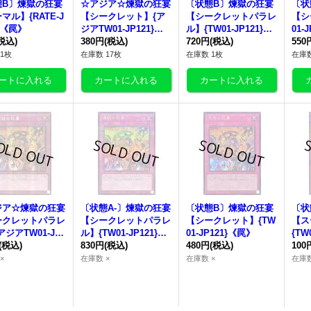
態B〕
煉獄の狂宴
☆アジア☆
煉獄の狂宴
〔状態B〕
煉獄の狂宴
〔状
マル】{RATE-J
【シークレット】{ア
【シークレットパラレ
【シ
6}《罠》
ジアTW01-JP121}
ル】{TW01-JP121}
01-
税込)
《罠》
380円
(税込)
《罠》
720円
(税込)
550
1枚
在庫数 17枚
在庫数 1枚
在庫数
ジア☆
煉獄の狂宴
〔状態A-〕
煉獄の狂宴
〔状態B〕
煉獄の狂宴
〔状
ークレットパラレ
【シークレットパラレ
【シークレット】{TW
【ス
アジアTW01-JP1
ル】{TW01-JP121}
01-JP121}《罠》
{TW
《罠》
(税込)
《罠》
830円
(税込)
480円
(税込)
100
×
在庫数 ×
在庫数 ×
在庫数