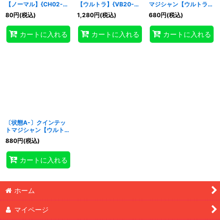
【ノーマル】{CH02-
【ウルトラ】{VB20-
マジシャン【ウルトラ】
JP046}《融合》
JP001}《融合》
{VB20-JP001}《融合》
80
円
(税込)
1,280
円
(税込)
680
円
(税込)
特集
:
カートに入れる
カートに入れる
カートに入れる
絞り込む
〔状態A-〕クインテッ
トマジシャン【ウルト
ラ】{VB20-JP001}《融
880
円
(税込)
合》
カートに入れる
ホーム
マイページ