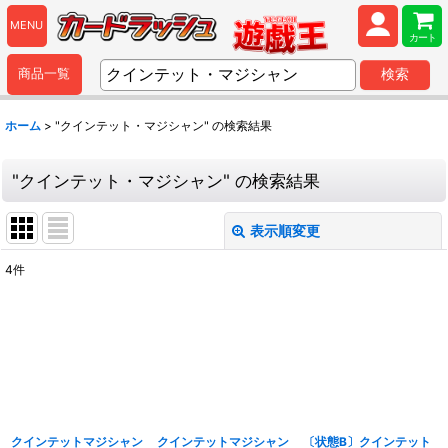
MENU
カート
商品一覧
検索
ホーム
>
"クインテット・マジシャン"
の
検索結果
"クインテット・マジシャン"
の
検索結果
表示順変更
閉じる
4
件
商品検索
:
表示数
:
並び順
:
クインテットマジシャン
クインテットマジシャン
〔状態B〕クインテット
カテゴリ
: