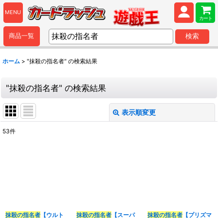
MENU
カート
商品一覧
検索
ホーム
>
"抹殺の指名者"
の
検索結果
"抹殺の指名者"
の
検索結果
表示順変更
閉じる
53
件
商品検索
:
表示数
:
並び順
:
抹殺の指名者
【ウルト
抹殺の指名者
【スーパ
抹殺の指名者
【プリズマ
カテゴリ
: