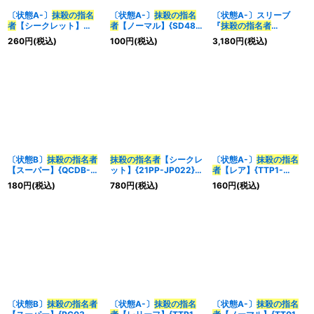
〔状態A-〕
抹殺の指名
〔状態A-〕
抹殺の指名
〔状態A-〕スリーブ
者
【シークレット】
者
【ノーマル】{SD48-
『
抹殺の指名者
{LPST-JP036}《魔法》
JP028}《魔法》
(YOT2024)』70枚入り
260
円
(税込)
100
円
(税込)
3,180
円
(税込)
【-】{-}《スリーブ》
〔状態B〕
抹殺の指名者
抹殺の指名者
【シークレ
〔状態A-〕
抹殺の指名
【スーパー】{QCDB-
ット】{21PP-JP022}
者
【レア】{TTP1-
JP053}《魔法》
《魔法》
JP087}《魔法》
180
円
(税込)
780
円
(税込)
160
円
(税込)
〔状態B〕
抹殺の指名者
〔状態A-〕
抹殺の指名
〔状態A-〕
抹殺の指名