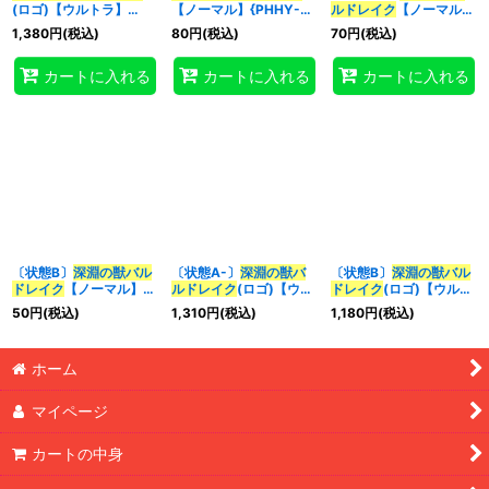
(ロゴ)【ウルトラ】
【ノーマル】{PHHY-
ルドレイク
【ノーマル】
{CF01-JP142}《モンス
JP004}《モンスター》
{PHHY-JP004}《モン
1,380
円
(税込)
80
円
(税込)
70
円
(税込)
ター》
スター》
特集
:
カートに入れる
カートに入れる
カートに入れる
絞り込む
〔状態B〕
深淵の獣バル
〔状態A-〕
深淵の獣バ
〔状態B〕
深淵の獣バル
ドレイク
【ノーマル】
ルドレイク
(ロゴ)【ウル
ドレイク
(ロゴ)【ウルト
{PHHY-JP004}《モン
トラ】{CF01-JP142}
ラ】{CF01-JP142}《モ
50
円
(税込)
1,310
円
(税込)
1,180
円
(税込)
スター》
《モンスター》
ンスター》
ホーム
マイページ
カートの中身