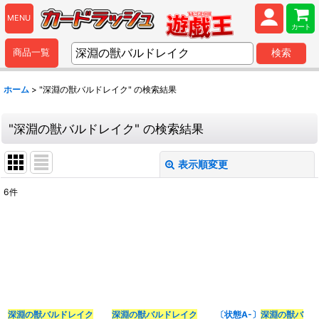
MENU
カート
商品一覧
検索
ホーム
>
"深淵の獣バルドレイク"
の
検索結果
"深淵の獣バルドレイク"
の
検索結果
表示順変更
閉じる
6
件
商品検索
:
表示数
:
並び順
:
深淵の獣バルドレイク
深淵の獣バルドレイク
〔状態A-〕
深淵の獣バ
カテゴリ
: