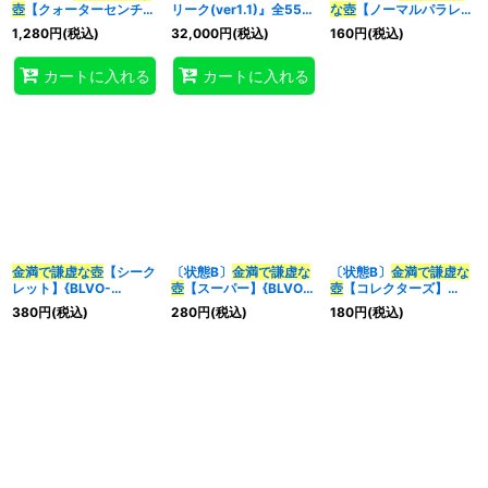
壺
【クォーターセンチュ
リーク(ver1.1)』全55枚
な壺
【ノーマルパラレ
リーシークレット】
【-】{-}《デッキ販売》
ル】{QCTB-JP060}
1,280
円
(税込)
32,000
円
(税込)
160
円
(税込)
{RC04-JP067}《魔
《魔法》
法》
カートに入れる
カートに入れる
金満で謙虚な壺
【シーク
〔状態B〕
金満で謙虚な
〔状態B〕
金満で謙虚な
レット】{BLVO-
壺
【スーパー】{BLVO-
壺
【コレクターズ】
JP065}《魔法》
JP065}《魔法》
{RC04-JP067}《魔
380
円
(税込)
280
円
(税込)
180
円
(税込)
法》