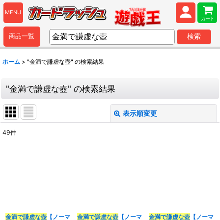
MENU
カート
商品一覧
検索
ホーム
>
"金満で謙虚な壺"
の
検索結果
"金満で謙虚な壺"
の
検索結果
表示順変更
閉じる
49
件
商品検索
:
表示数
:
並び順
:
金満で謙虚な壺
【ノーマ
金満で謙虚な壺
【ノーマ
金満で謙虚な壺
【ノーマ
カテゴリ
: