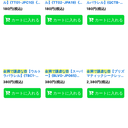
ル】{TT01-JPC10}《魔
ル】{TT02-JPA19}《魔
ルパラレル】{QCTB-
法》
法》
JP060}《魔法》
180
円
(税込)
180
円
(税込)
180
円
(税込)
特集
:
カートに入れる
カートに入れる
カートに入れる
絞り込む
金満で謙虚な壺
【ウルト
金満で謙虚な壺
【スーパ
金満で謙虚な壺
【プリズ
ラパラレル】{TBC1-
ー】{BLVO-JP065}
マティックシークレッ
JP011}《魔法》
《魔法》
ト】{BLVO-JP065}
380
円
(税込)
380
円
(税込)
2,380
円
(税込)
《魔法》
カートに入れる
カートに入れる
カートに入れる