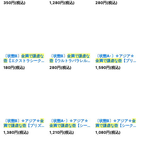
{BLVO-JP065}《魔
ジアBLVO-JP065}《魔
レット】{RC04-
350
円
(税込)
1,280
円
(税込)
280
円
(税込)
法》
法》
JP067}《魔法》
〔状態B〕
金満で謙虚な
〔状態B〕
金満で謙虚な
〔状態A-〕☆アジア☆
壺
【エクストラシークレ
壺
【ウルトラパラレル】
金満で謙虚な壺
【プリズ
ット】{RC04-JP067}
{TBC1-JP011}《魔法》
マティックシークレッ
180
円
(税込)
280
円
(税込)
1,590
円
(税込)
《魔法》
ト】{アジアBLVO-
JP065}《魔法》
〔状態B〕☆アジア☆
金
〔状態A-〕☆アジア☆
〔状態B〕☆アジア☆
金
満で謙虚な壺
【プリズマ
金満で謙虚な壺
【シーク
満で謙虚な壺
【シークレ
ティックシークレット】
レット】{アジアBLVO-
ット】{アジアBLVO-
1,380
円
(税込)
1,210
円
(税込)
1,080
円
(税込)
{アジアBLVO-JP065}
JP065}《魔法》
JP065}《魔法》
《魔法》