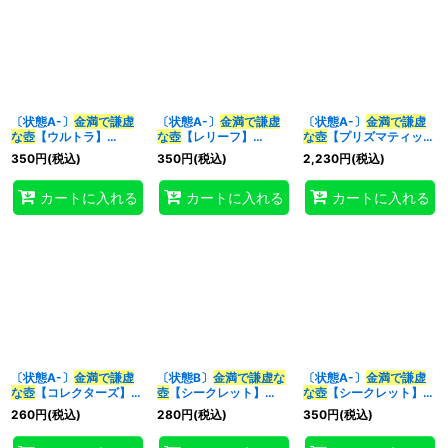
〔状態A-〕
金満で謙虚
〔状態A-〕
金満で謙虚
〔状態A-〕
金満で謙虚
な壺
【ウルトラ】
な壺
【レリーフ】
な壺
【プリズマティック
{RC04-JP067}《魔
{RC04-JP067}《魔
シークレット】{BLVO-
350
円
(税込)
350
円
(税込)
2,230
円
(税込)
法》
法》
JP065}《魔法》
カートに入れる
カートに入れる
カートに入れる
〔状態A-〕
金満で謙虚
〔状態B〕
金満で謙虚な
〔状態A-〕
金満で謙虚
な壺
【コレクターズ】
壺
【シークレット】
な壺
【シークレット】
{RC04-JP067}《魔
{BLVO-JP065}《魔
{RC04-JP067}《魔
260
円
(税込)
280
円
(税込)
350
円
(税込)
法》
法》
法》