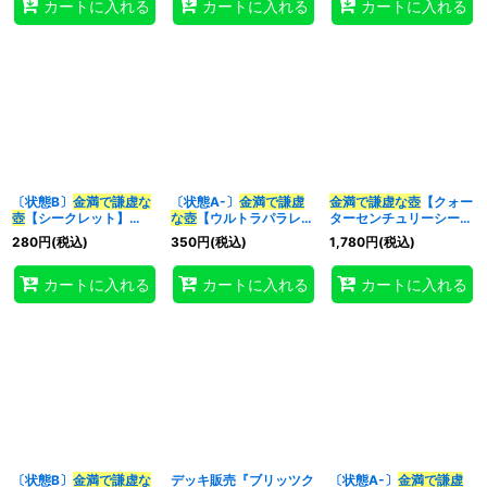
カートに入れる
カートに入れる
カートに入れる
〔状態B〕
金満で謙虚な
〔状態A-〕
金満で謙虚
金満で謙虚な壺
【クォー
壺
【シークレット】
な壺
【ウルトラパラレ
ターセンチュリーシーク
{RC04-JP067}《魔
ル】{TBC1-JP011}《魔
レット】{RC04-
280
円
(税込)
350
円
(税込)
1,780
円
(税込)
法》
法》
JP067}《魔法》
カートに入れる
カートに入れる
カートに入れる
〔状態B〕
金満で謙虚な
デッキ販売『ブリッツク
〔状態A-〕
金満で謙虚