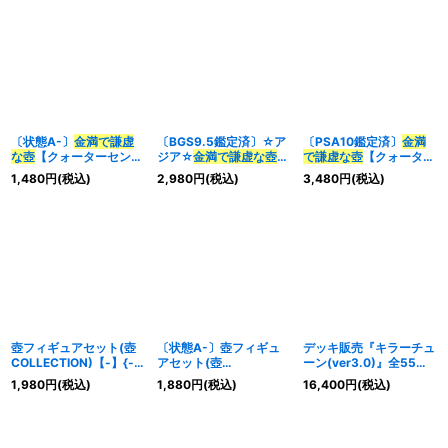
〔状態A-〕
金満で謙虚
〔BGS9.5鑑定済〕☆ア
〔PSA10鑑定済〕
金満
な壺
【クォーターセンチ
ジア☆
金満で謙虚な壺
で謙虚な壺
【クォーター
ュリーシークレット】
【プリズマティックシー
センチュリーシークレッ
1,480
円
(税込)
2,980
円
(税込)
3,480
円
(税込)
{RC04-JP067}《魔
クレット】{アジア
ト】{RC04-JP067}
法》
BLVO-JP065}《魔法》
《魔法》
壺フィギュアセット(壺
〔状態A-〕壺フィギュ
デッキ販売『キラーチュ
COLLECTION)【-】{-}
アセット(壺
ーン(ver3.0)』全55枚
《その他》
COLLECTION)【-】{-}
【-】{-}《デッキ販売》
1,980
円
(税込)
1,880
円
(税込)
16,400
円
(税込)
《その他》