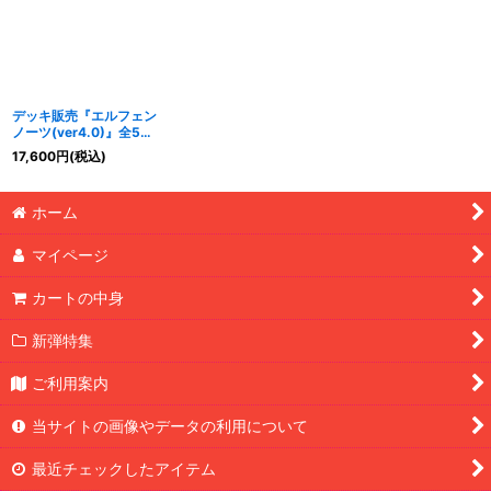
デッキ販売『エルフェン
ノーツ(ver4.0)』全55
枚【-】{-}《デッキ販
17,600
円
(税込)
売》
ホーム
マイページ
カートの中身
新弾特集
ご利用案内
当サイトの画像やデータの利用について
最近チェックしたアイテム