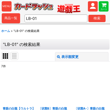
MENU
カート
商品一覧
検索
ホーム
>
"LB-01"
の
検索結果
"LB-01"
の
検索結果
表示順変更
閉じる
7
件
商品検索
:
表示数
:
並び順
:
青眼の白龍【ウルトラ】
〔状態B〕青眼の白龍
〔状態A-〕青眼の白龍
カテゴリ
: