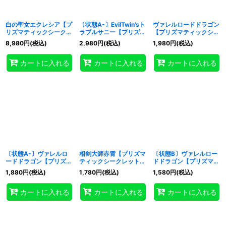
白の聖女エクレシア【プ
〔状態A-〕EvilTwin'sト
ヴァレルロードドラゴン
特集
:
リズマティックシークレ
ラブルサニー【プリズマ
【プリズマティックシー
ット】{BODE-JP007}
ティックシークレット】
クレット】{BODE-
8,980
円
(税込)
2,980
円
(税込)
1,980
円
(税込)
《モンスター》
{BODE-JP051}《リン
JPS01}《リンク》
絞り込む
ク》
カートに入れる
カートに入れる
カートに入れる
〔状態A-〕ヴァレルロ
相剣大師赤霄【プリズマ
〔状態B〕ヴァレルロー
ードドラゴン【プリズマ
ティックシークレット】
ドドラゴン【プリズマテ
ティックシークレット】
{BODE-JP041}《シンク
ィックシークレット】
1,880
円
(税込)
1,780
円
(税込)
1,580
円
(税込)
{BODE-JPS01}《リン
ロ》
{BODE-JPS01}《リン
ク》
ク》
カートに入れる
カートに入れる
カートに入れる