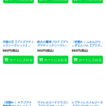
天獄の王【プリズマティ
絶火の魔神ゾロア【プリ
〔状態A-〕ふわんだり
ックシークレット】
ズマティックシークレッ
ぃずえんぺん【プリズマ
{BODE-JP030}《モン
ト】{BODE-JP045}
ティックシークレット】
980
円
(税込)
980
円
(税込)
880
円
(税込)
スター》
《シンクロ》
{BODE-JP017}《モンス
ター》
カートに入れる
カートに入れる
カートに入れる
〔状態A-〕☆アジア☆
ヴァレルコードドラゴン
レプティレスメルジーヌ
赫灼竜マスカレイド【プ
【プリズマティックシー
【プリズマティックシー