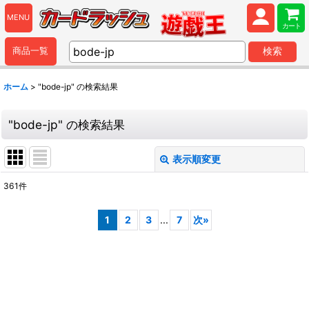
MENU
カート
商品一覧
検索
ホーム
>
"bode-jp"
の
検索結果
"bode-jp"
の
検索結果
表示順変更
閉じる
361
件
商品検索
:
1
2
3
...
7
次
»
表示数
:
並び順
:
カテゴリ
: