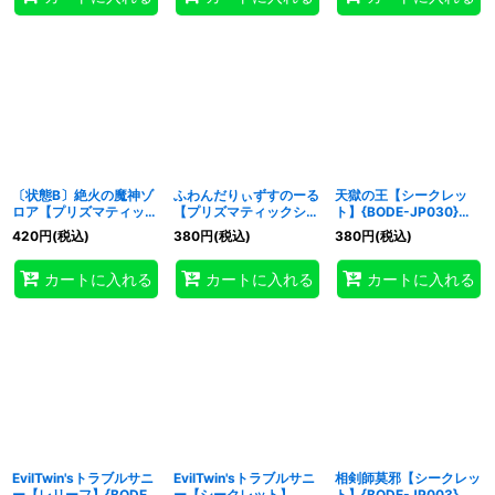
〔状態B〕絶火の魔神ゾ
ふわんだりぃずすのーる
天獄の王【シークレッ
ロア【プリズマティック
【プリズマティックシー
ト】{BODE-JP030}
シークレット】{BODE-
クレット】{BODE-
《モンスター》
420
円
(税込)
380
円
(税込)
380
円
(税込)
JP045}《シンクロ》
JP012}《モンスター》
カートに入れる
カートに入れる
カートに入れる
EvilTwin'sトラブルサニ
EvilTwin'sトラブルサニ
相剣師莫邪【シークレッ
ー【レリーフ】{BODE-
ー【シークレット】
ト】{BODE-JP003}