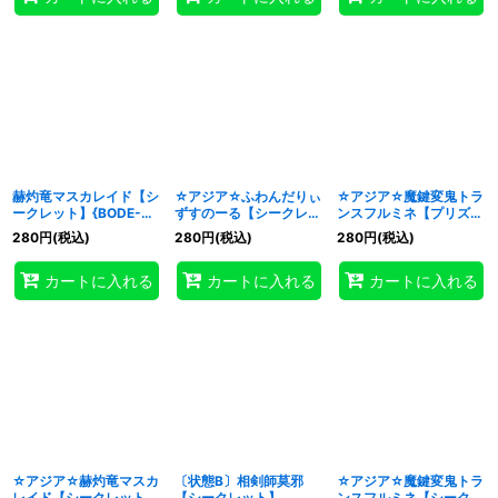
赫灼竜マスカレイド【シ
☆アジア☆ふわんだりぃ
☆アジア☆魔鍵変鬼トラ
ークレット】{BODE-
ずすのーる【シークレッ
ンスフルミネ【プリズマ
JP038}《融合》
ト】{アジアBODE-
ティックシークレット】
280
円
(税込)
280
円
(税込)
280
円
(税込)
JP012}《モンスター》
{アジアBODE-JP044}
《シンクロ》
カートに入れる
カートに入れる
カートに入れる
☆アジア☆赫灼竜マスカ
〔状態B〕相剣師莫邪
☆アジア☆魔鍵変鬼トラ
レイド【シークレット】
【シークレット】
ンスフルミネ【シークレ