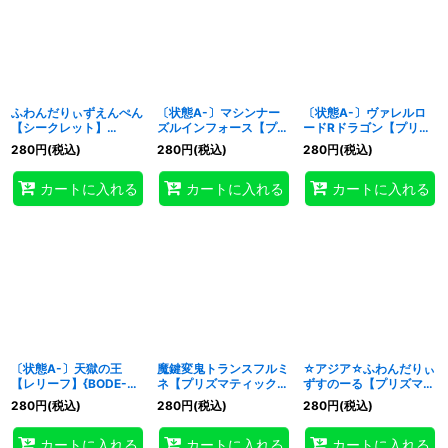
ふわんだりぃずえんぺん
〔状態A-〕マシンナー
〔状態A-〕ヴァレルロ
【シークレット】
ズルインフォース【プリ
ードRドラゴン【プリズ
{BODE-JP017}《モンス
ズマティックシークレッ
マティックシークレッ
280
円
(税込)
280
円
(税込)
280
円
(税込)
ター》
ト】{BODE-JP028}
ト】{BODE-JP036}
《モンスター》
《儀式》
カートに入れる
カートに入れる
カートに入れる
〔状態A-〕天獄の王
魔鍵変鬼トランスフルミ
☆アジア☆ふわんだりぃ
【レリーフ】{BODE-
ネ【プリズマティックシ
ずすのーる【プリズマテ
JP030}《モンスター》
ークレット】{BODE-
ィックシークレット】
280
円
(税込)
280
円
(税込)
280
円
(税込)
JP044}《シンクロ》
{アジアBODE-JP012}
《モンスター》
カートに入れる
カートに入れる
カートに入れる