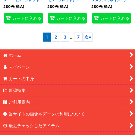
{アジアBODE-JP038}
{BODE-JP003}《モン
ット】{アジアBODE-
280
円
(税込)
280
円
(税込)
280
円
(税込)
《融合》
スター》
JP044}《シンクロ》
カートに入れる
カートに入れる
カートに入れる
1
2
3
...
7
次
»
ホーム
マイページ
カートの中身
新弾特集
ご利用案内
当サイトの画像やデータの利用について
最近チェックしたアイテム