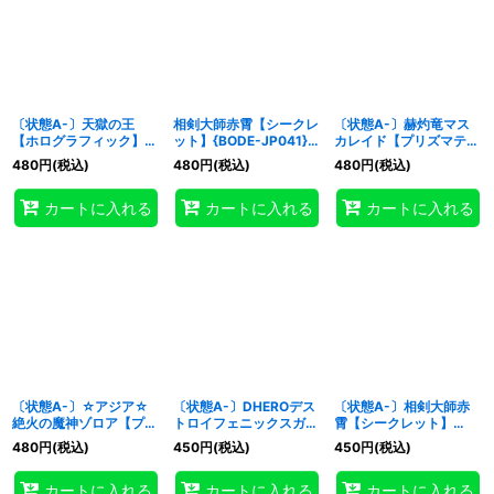
〔状態A-〕天獄の王
相剣大師赤霄【シークレ
〔状態A-〕赫灼竜マス
【ホログラフィック】
ット】{BODE-JP041}
カレイド【プリズマティ
{BODE-JP030}《モン
《シンクロ》
ックシークレット】
480
円
(税込)
480
円
(税込)
480
円
(税込)
スター》
{BODE-JP038}《融
合》
カートに入れる
カートに入れる
カートに入れる
〔状態A-〕☆アジア☆
〔状態A-〕DHEROデス
〔状態A-〕相剣大師赤
絶火の魔神ゾロア【プリ
トロイフェニックスガイ
霄【シークレット】
ズマティックシークレッ
【レリーフ】{BODE-
{BODE-JP041}《シンク
480
円
(税込)
450
円
(税込)
450
円
(税込)
ト】{アジアBODE-
JP039}《融合》
ロ》
JP045}《シンクロ》
カートに入れる
カートに入れる
カートに入れる