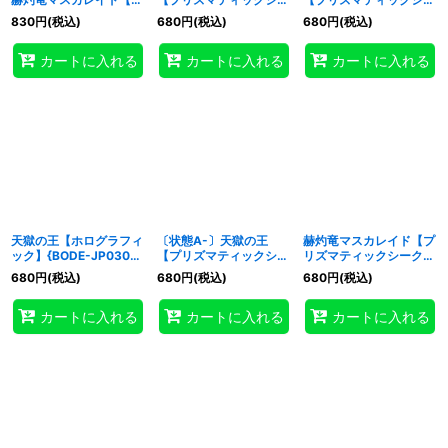
リズマティックシークレ
クレット】{BODE-
クレット】{BODE-
830
円
(税込)
680
円
(税込)
680
円
(税込)
ット】{アジアBODE-
JP050}《リンク》
JP043}《シンクロ》
JP038}《融合》
カートに入れる
カートに入れる
カートに入れる
天獄の王【ホログラフィ
〔状態A-〕天獄の王
赫灼竜マスカレイド【プ
ック】{BODE-JP030}
【プリズマティックシー
リズマティックシークレ
《モンスター》
クレット】{BODE-
ット】{BODE-JP038}
680
円
(税込)
680
円
(税込)
680
円
(税込)
JP030}《モンスター》
《融合》
カートに入れる
カートに入れる
カートに入れる