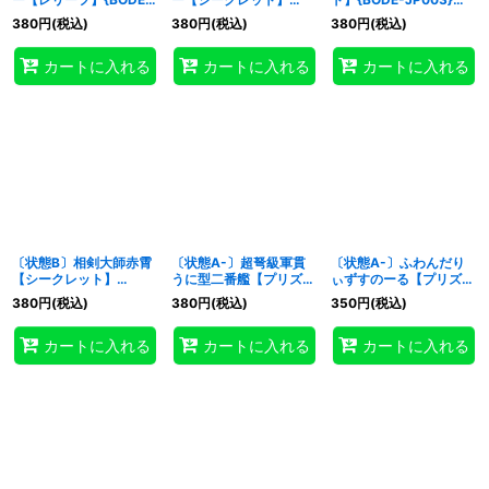
JP051}《リンク》
{BODE-JP051}《リン
《モンスター》
380
円
(税込)
380
円
(税込)
380
円
(税込)
ク》
カートに入れる
カートに入れる
カートに入れる
〔状態B〕相剣大師赤霄
〔状態A-〕超弩級軍貫
〔状態A-〕ふわんだり
【シークレット】
うに型二番艦【プリズマ
ぃずすのーる【プリズマ
{BODE-JP041}《シンク
ティックシークレット】
ティックシークレット】
380
円
(税込)
380
円
(税込)
350
円
(税込)
ロ》
{BODE-JP048}《エク
{BODE-JP012}《モンス
シーズ》
ター》
カートに入れる
カートに入れる
カートに入れる