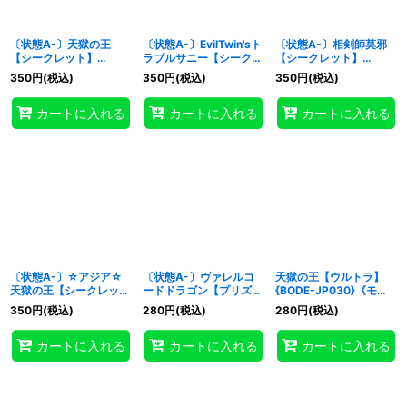
〔状態A-〕天獄の王
〔状態A-〕EvilTwin'sト
〔状態A-〕相剣師莫邪
【シークレット】
ラブルサニー【シークレ
【シークレット】
{BODE-JP030}《モン
ット】{BODE-JP051}
{BODE-JP003}《モン
350
円
(税込)
350
円
(税込)
350
円
(税込)
スター》
《リンク》
スター》
カートに入れる
カートに入れる
カートに入れる
〔状態A-〕☆アジア☆
〔状態A-〕ヴァレルコ
天獄の王【ウルトラ】
天獄の王【シークレッ
ードドラゴン【プリズマ
{BODE-JP030}《モン
ト】{アジアBODE-
ティックシークレット】
スター》
350
円
(税込)
280
円
(税込)
280
円
(税込)
JP030}《モンスター》
{BODE-JP050}《リン
ク》
カートに入れる
カートに入れる
カートに入れる