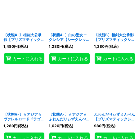
〔状態A-〕相剣大公承
〔状態A-〕白の聖女エ
〔状態B〕相剣大公承影
影【プリズマティックシ
クレシア【シークレッ
【プリズマティックシー
ークレット】{BODE-
ト】{BODE-JP007}
クレット】{BODE-
1,480
円
(税込)
1,280
円
(税込)
1,280
円
(税込)
JP042}《シンクロ》
《モンスター》
JP042}《シンクロ》
カートに入れる
カートに入れる
カートに入れる
〔状態A-〕☆アジア☆
〔状態A-〕☆アジア☆
ふわんだりぃずえんぺん
ヴァレルロードドラゴン
ふわんだりぃずえんぺん
【プリズマティックシー
【プリズマティックシー
【プリズマティックシー
クレット】{BODE-
1,280
円
(税込)
1,020
円
(税込)
980
円
(税込)
クレット】{アジア
クレット】{アジア
JP017}《モンスター》
BODE-JPS01}《リン
BODE-JP017}《モンス
カートに入れる
カートに入れる
カートに入れる
ク》
ター》