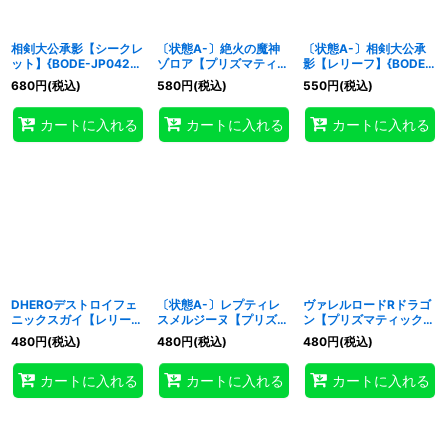
相剣大公承影【シークレ
〔状態A-〕絶火の魔神
〔状態A-〕相剣大公承
ット】{BODE-JP042}
ゾロア【プリズマティッ
影【レリーフ】{BODE-
《シンクロ》
クシークレット】
JP042}《シンクロ》
680
円
(税込)
580
円
(税込)
550
円
(税込)
{BODE-JP045}《シン
クロ》
カートに入れる
カートに入れる
カートに入れる
DHEROデストロイフェ
〔状態A-〕レプティレ
ヴァレルロードRドラゴ
ニックスガイ【レリー
スメルジーヌ【プリズマ
ン【プリズマティックシ
フ】{BODE-JP039}
ティックシークレット】
ークレット】{BODE-
480
円
(税込)
480
円
(税込)
480
円
(税込)
《融合》
{BODE-JP043}《シン
JP036}《儀式》
クロ》
カートに入れる
カートに入れる
カートに入れる