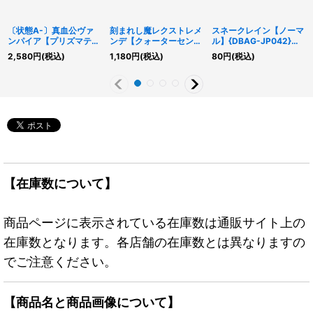
〔状態A-〕真血公ヴァ
刻まれし魔レクストレメ
スネークレイン【ノーマ
ンパイア【プリズマティ
ンデ【クォーターセンチ
ル】{DBAG-JP042}
ックシークレット】
ュリーシークレット】
《魔法》
2,580
円
(税込)
1,180
円
(税込)
80
円
(税込)
{BACH-JP045}《エク
{SUDA-JP037}《融
シーズ》
合》
【在庫数について】
商品ページに表示されている在庫数は通販サイト上の
在庫数となります。各店舗の在庫数とは異なりますの
でご注意ください。
【商品名と商品画像について】