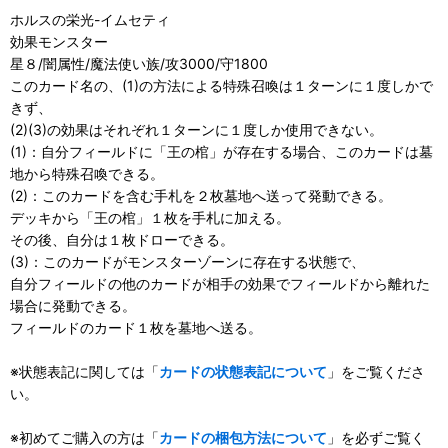
ホルスの栄光-イムセティ
効果モンスター
星８/闇属性/魔法使い族/攻3000/守1800
このカード名の、(1)の方法による特殊召喚は１ターンに１度しかで
きず、
(2)(3)の効果はそれぞれ１ターンに１度しか使用できない。
(1)：自分フィールドに「王の棺」が存在する場合、このカードは墓
地から特殊召喚できる。
(2)：このカードを含む手札を２枚墓地へ送って発動できる。
デッキから「王の棺」１枚を手札に加える。
その後、自分は１枚ドローできる。
(3)：このカードがモンスターゾーンに存在する状態で、
自分フィールドの他のカードが相手の効果でフィールドから離れた
場合に発動できる。
フィールドのカード１枚を墓地へ送る。
※状態表記に関しては「
カードの状態表記について
」をご覧くださ
い。
※初めてご購入の方は「
カードの梱包方法について
」を必ずご覧く