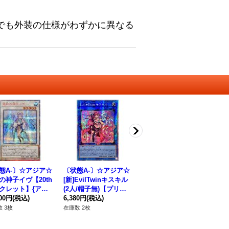
でも外装の仕様がわずかに異なる
態A-〕☆アジア☆
〔状態A-〕☆アジア☆
〔状態A-〕☆アジア☆
の神子イヴ【20th
[新]EvilTwinキスキル
月天気アルシエル【プ
クレット】{アジ
(2人/帽子無)【プリズ
リズマティックシーク
NE-JP035}《シ
800円
(税込)
マティックシークレッ
6,380円
(税込)
レット】{アジアDIFO-
1,210円
(税込)
ロ》
ト】{アジアSLF1-JP0
JP050}《リンク》
 3枚
在庫数 2枚
在庫数 9枚
79}《リンク》