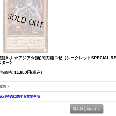
態A-〕☆アジア☆(新)閃刀姫ロゼ【シークレットSPECIAL RED V
スター》
売価格
:
11,800円
(税込)
庫数 ×
返品特約に関する重要事項
再入荷を知らせる