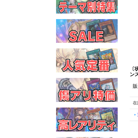
〔状
ン
販
在