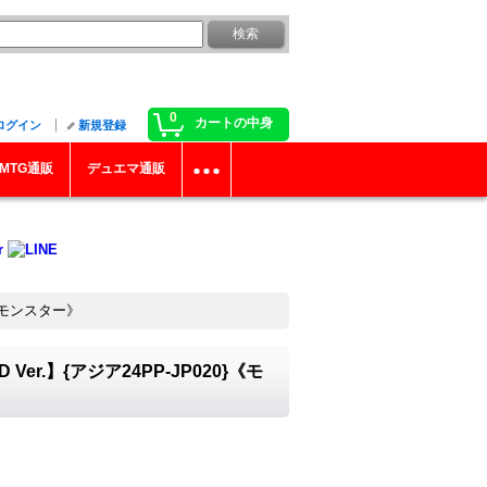
0
カートの中身
ログイン
新規登録
MTG通販
デュエマ通販
}《モンスター》
er.】{アジア24PP-JP020}《モ