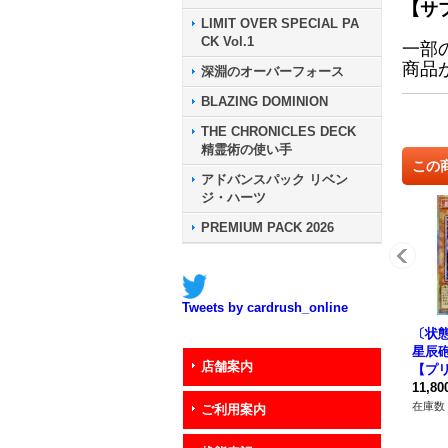
【サ
LIMIT OVER SPECIAL PA
CK Vol.1
一部
商品
深淵のオーバーフォース
BLAZING DOMINION
THE CHRONICLES DECK
精霊術の使い手
この
アドバンスパック リベン
ジ・ハーツ
PREMIUM PACK 2026
Tweets by cardrush_online
〔状態
星辰
店舗案内
【プ
ークレ
11,8
BJH-
在庫数 
ご利用案内
ター