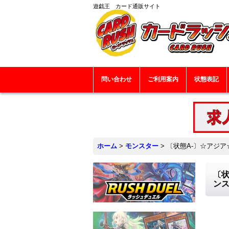
遊戯王 カード通販サイト
問い合わせ
ご利用案内
状態表記
ホーム
>
モンスター
>
〔状態A-〕☆アジア☆(
〔状
ン