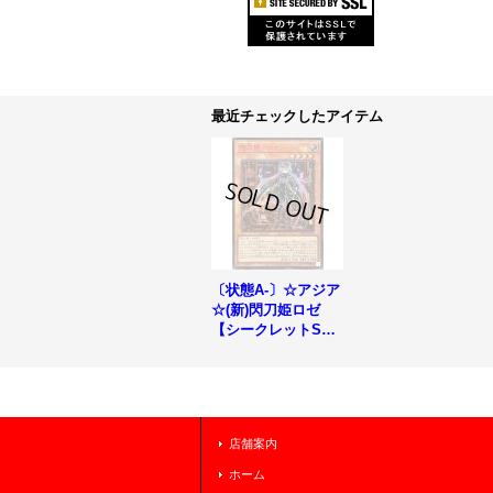
最近チェックしたアイテム
〔状態A-〕☆アジア
☆(新)閃刀姫ロゼ
【シークレットSPE
CIAL RED Ver.】{ア
ジア24PP-JP020}
《モンスター》
店舗案内
ホーム