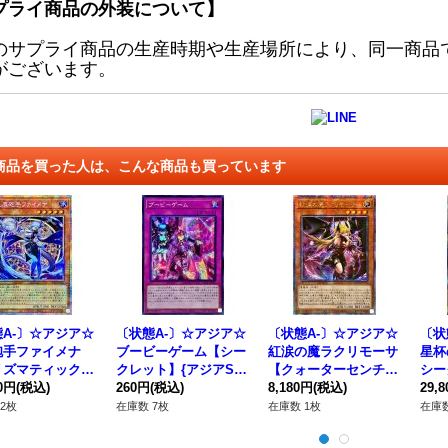
プライ商品の外装について】
のサプライ商品の生産時期や生産場所により、同一商品
がございます。
商品を買った人は、こんな商品も買っています
A-〕☆アジア☆
〔状態A-〕☆アジア☆
〔状態A-〕☆アジア☆
〔状
砲手ファイメナ
ブービーゲーム【シー
紅涙の魔ラクリモーサ
星杯
リズマティックシ
クレット】{アジアSL
【クォーターセンチュ
シー
ット】{アジアD
00円
(税込)
F1-JP089}《罠》
260円
(税込)
リーシークレット】
8,180円
(税込)
アDA
29,
JP002}《モンス
{アジアROTA-JP014}
ンク
2枚
在庫数 7枚
在庫数 1枚
在庫数
》
《モンスター》