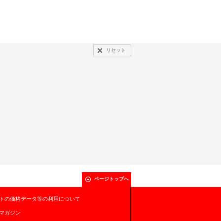
リセット
ページトップへ
トの価格データ等の利用について
マガジン