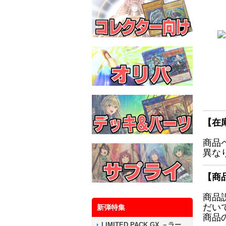
【在
商品
異な
【商
商品
だい
新弾特集
商品
LIMITED PACK GX －ラー