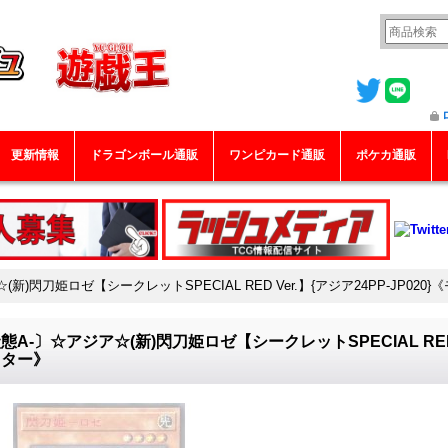
更新情報
ドラゴンボール通販
ワンピカード通販
ポケカ通販
新)閃刀姫ロゼ【シークレットSPECIAL RED Ver.】{アジア24PP-JP020
態A-〕☆アジア☆(新)閃刀姫ロゼ【シークレットSPECIAL RED V
スター》