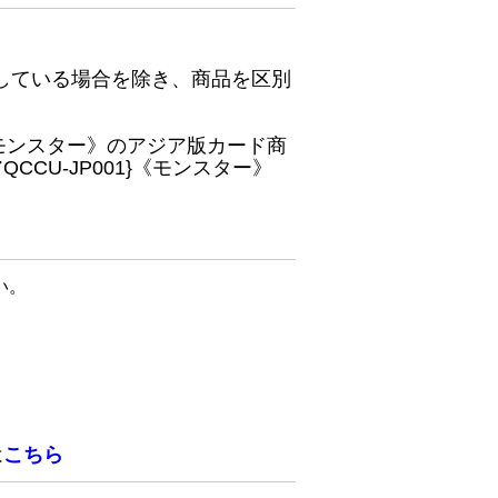
している場合を除き、商品を区別
}《モンスター》のアジア版カード商
CU-JP001}《モンスター》
い。
は
こちら