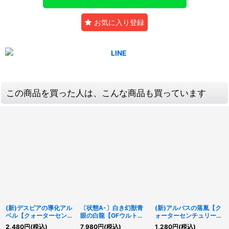
お気に入り登録
この商品を買った人は、こんな商品も買っています
(新)デスピアの導化アル
〔状態A-〕白き幻獣青
(新)アルバスの落胤【ク
ベル【クォーターセンチ
眼の白龍【OFウルト
ォーターセンチュリーシ
ュリーシークレット】
ラ】{LOCR-JP001}《モ
ークレット】{CF01-
2,480
円
(税込)
7,980
円
(税込)
1,280
円
(税込)