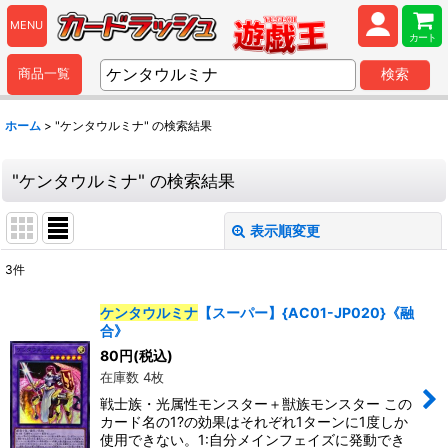
MENU
カート
商品一覧
検索
ホーム
>
"ケンタウルミナ"
の
検索結果
"ケンタウルミナ"
の
検索結果
表示順変更
閉じる
3
件
商品検索
:
ケンタウルミナ
【スーパー】{AC01-JP020}《融
合》
表示数
:
80
円
(税込)
在庫数 4枚
並び順
:
戦士族・光属性モンスター＋獣族モンスター この
カード名の1?の効果はそれぞれ1ターンに1度しか
使用できない。1:自分メインフェイズに発動でき
カテゴリ
: