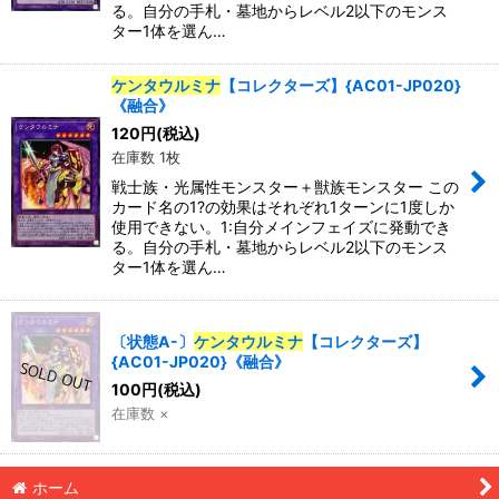
る。自分の手札・墓地からレベル2以下のモンス
ター1体を選ん…
特集
:
ケンタウルミナ
【コレクターズ】{AC01-JP020}
《融合》
絞り込む
120
円
(税込)
在庫数 1枚
戦士族・光属性モンスター＋獣族モンスター この
カード名の1?の効果はそれぞれ1ターンに1度しか
使用できない。1:自分メインフェイズに発動でき
る。自分の手札・墓地からレベル2以下のモンス
ター1体を選ん…
〔状態A-〕
ケンタウルミナ
【コレクターズ】
{AC01-JP020}《融合》
100
円
(税込)
在庫数 ×
ホーム