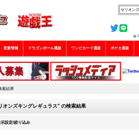
更新情報
ドラゴンボール通販
ワンピカード通販
ポケカ通販
検索結果
リオンズキングレギュラス"
の
検索結果
表示設定/絞り込み