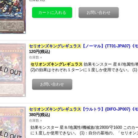
セリオンズキングレギュラス
【ノーマル】{TT01-JPA07}
120円
(税込)
在庫数 ×
セリオンズキングレギュラス
効果モンスター 星８/地属性/機械
(2)の効果はそれぞれ１ターンに１度しか使用できない。 (
セリオンズキングレギュラス
【ウルトラ】{DIFO-JP007}
380円
(税込)
在庫数 ×
効果モンスター 星８/地属性/機械族/攻2800/守1600 この
に１度しか使用できない。 (1)：自分の墓地の、「セリオ