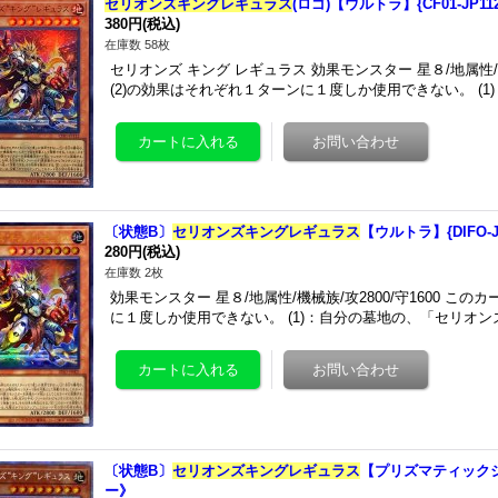
セリオンズキングレギュラス
(ロゴ)【ウルトラ】{CF01-JP
380円
(税込)
在庫数 58枚
セリオンズ キング レギュラス 効果モンスター 星８/地属性/機械
(2)の効果はそれぞれ１ターンに１度しか使用できない。 (
〔状態B〕
セリオンズキングレギュラス
【ウルトラ】{DIFO-
280円
(税込)
在庫数 2枚
効果モンスター 星８/地属性/機械族/攻2800/守1600 この
に１度しか使用できない。 (1)：自分の墓地の、「セリオ
〔状態B〕
セリオンズキングレギュラス
【プリズマティックシー
ー》