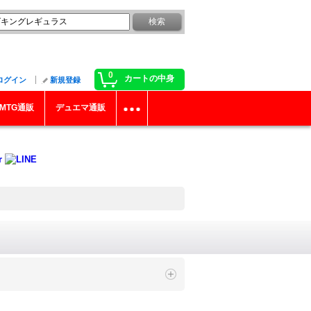
0
カートの中身
ログイン
新規登録
MTG通販
デュエマ通販