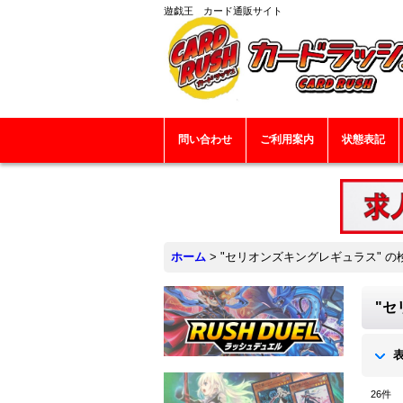
遊戯王 カード通販サイト
問い合わせ
ご利用案内
状態表記
ホーム
>
"セリオンズキングレギュラス"
の
"セ
26
件