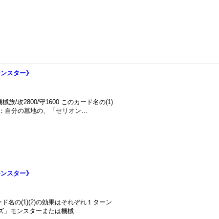
《モンスター》
族/攻2800/守1600 このカード名の(1)
1)：自分の墓地の、「セリオン…
《モンスター》
カード名の(1)(2)の効果はそれぞれ１ターン
ンズ」モンスターまたは機械…