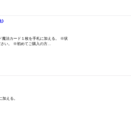
法》
ド魔法カード１枚を手札に加える。 ※状
さい。 ※初めてご購入の方…
に加える。