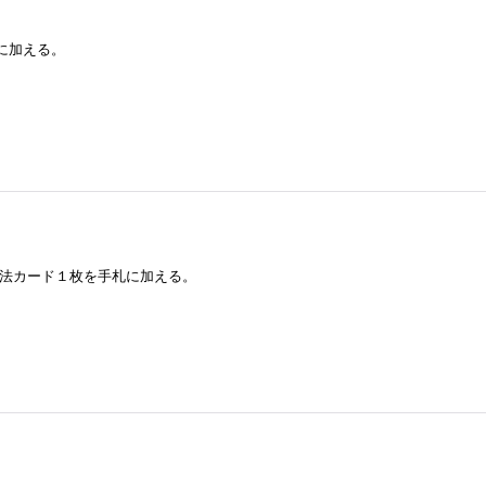
に加える。
ド魔法カード１枚を手札に加える。