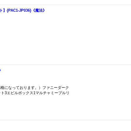
PAC1-JP036}《魔法》
》
価格になっております。）ファニーダーク
ット3エビルボックス1マルチャミープルリ