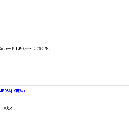
ド魔法カード１枚を手札に加える。
P036}《魔法》
に加える。