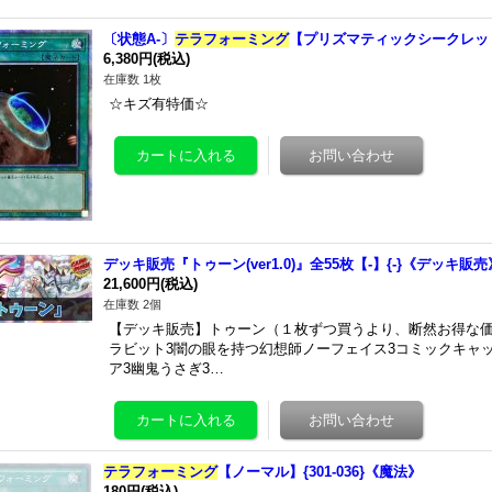
〔状態A-〕
テラフォーミング
【プリズマティックシークレット】{
6,380円
(税込)
在庫数 1枚
☆キズ有特価☆
デッキ販売『トゥーン(ver1.0)』全55枚【-】{-}《デッキ販売
21,600円
(税込)
在庫数 2個
【デッキ販売】トゥーン（１枚ずつ買うより、断然お得な
ラビット3闇の眼を持つ幻想師ノーフェイス3コミックキャ
ア3幽鬼うさぎ3…
テラフォーミング
【ノーマル】{301-036}《魔法》
180円
(税込)