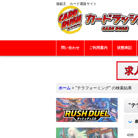
遊戯王 カード通販サイト
問い合わせ
ご利用案内
状態表記
ホーム
>
"テラフォーミング"
の
検索結果
"テ
43
件