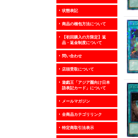
状態表記
商品の梱包方法について
【初回購入の方限定】返
品・返金制度について
問い合わせ
店頭受取について
遊戯王「アジア圏向け日本
語表記カード」について
メールマガジン
全商品カテゴリリンク
特定商取引法表示