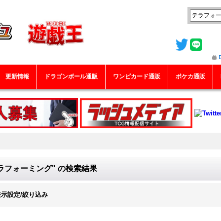
更新情報
ドラゴンボール通販
ワンピカード通販
ポケカ通販
ラフォーミング"
の
検索結果
表示設定/絞り込み