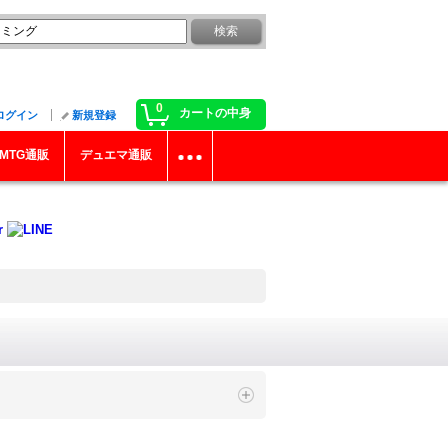
0
カートの中身
ログイン
新規登録
MTG通販
デュエマ通販