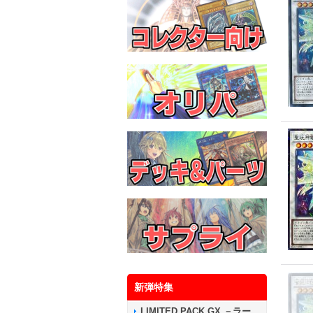
新弾特集
LIMITED PACK GX －ラー