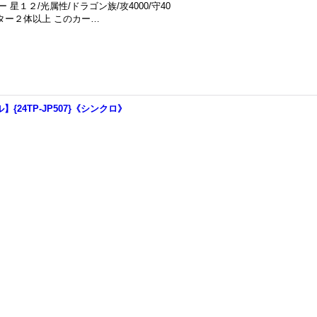
１２/光属性/ドラゴン族/攻4000/守40
ター２体以上 このカー…
{24TP-JP507}《シンクロ》