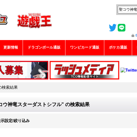
更新情報
ドラゴンボール通販
ワンピカード通販
ポケカ通販
の
検索結果
コウ神竜スターダストシフル"
の
検索結果
表示設定/絞り込み