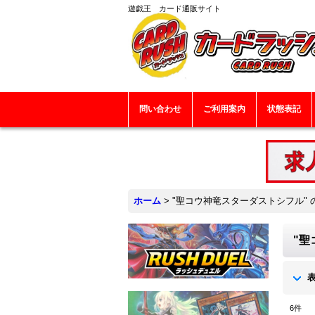
遊戯王 カード通販サイト
問い合わせ
ご利用案内
状態表記
ホーム
>
"聖コウ神竜スターダストシフル"
"聖
6
件