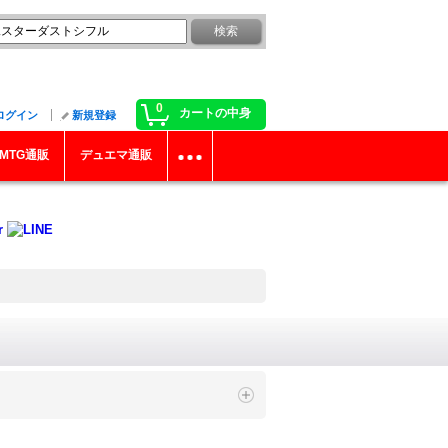
0
カートの中身
ログイン
新規登録
MTG通販
デュエマ通販