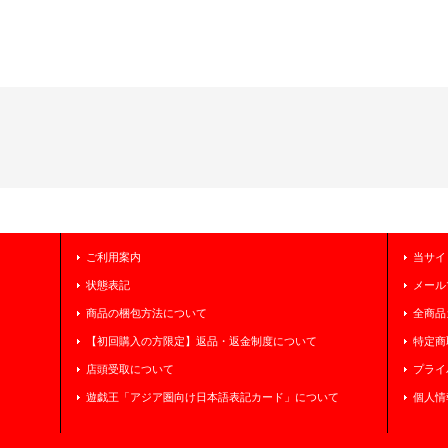
ご利用案内
当サイ
状態表記
メール
商品の梱包方法について
全商品
【初回購入の方限定】返品・返金制度について
特定商
店頭受取について
プライ
遊戯王「アジア圏向け日本語表記カード」について
個人情