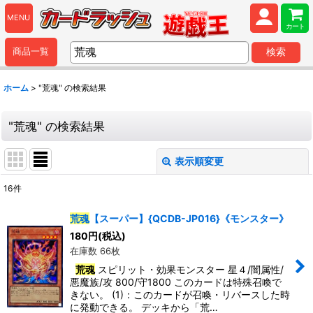
MENU
カート
商品一覧
検索
ホーム
>
"荒魂"
の
検索結果
"荒魂"
の
検索結果
表示順変更
閉じる
16
件
商品検索
:
荒魂
【スーパー】{QCDB-JP016}《モンスター》
表示数
:
180
円
(税込)
在庫数 66枚
荒魂
スピリット・効果モンスター 星４/闇属性/
並び順
:
悪魔族/攻 800/守1800 このカードは特殊召喚で
きない。 (1)：このカードが召喚・リバースした時
に発動できる。 デッキから「荒…
カテゴリ
: