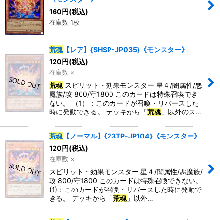
160
円
(税込)
在庫数 1枚
荒魂
【レア】{SHSP-JP035}《モンスター》
120
円
(税込)
在庫数 ×
荒魂
スピリット・効果モンスター 星４/闇属性/悪
魔族/攻 800/守1800 このカードは特殊召喚でき
ない。 （1）：このカードが召喚・リバースした
時に発動できる。 デッキから「
荒魂
」以外のス…
荒魂
【ノーマル】{23TP-JP104}《モンスター》
120
円
(税込)
在庫数 ×
スピリット・効果モンスター 星４/闇属性/悪魔族/
攻 800/守1800 このカードは特殊召喚できない。
(1)：このカードが召喚・リバースした時に発動で
きる。 デッキから「
荒魂
」以外…