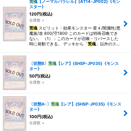
荒魂
【ノーマルパラレル】{AT14-JP002}《モン
スター》
120
円
(税込)
在庫数 ×
荒魂
スピリット・効果モンスター 星４/闇属性/悪
魔族/攻 800/守1800 このカードは特殊召喚でき
ない。 （1）：このカードが召喚・リバースした
時に発動できる。 デッキから「
荒魂
」以外のス…
〔状態B〕
荒魂
【レア】{SHSP-JP035}《モンス
ター》
50
円
(税込)
在庫数 ×
〔状態A-〕
荒魂
【レア】{SHSP-JP035}《モンス
ター》
100
円
(税込)
在庫数 ×