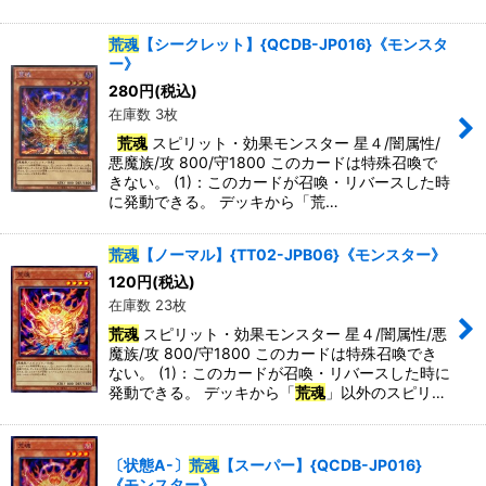
荒魂
【シークレット】{QCDB-JP016}《モンスタ
特集
:
ー》
280
円
(税込)
在庫数 3枚
絞り込む
荒魂
スピリット・効果モンスター 星４/闇属性/
悪魔族/攻 800/守1800 このカードは特殊召喚で
きない。 (1)：このカードが召喚・リバースした時
に発動できる。 デッキから「荒…
荒魂
【ノーマル】{TT02-JPB06}《モンスター》
120
円
(税込)
在庫数 23枚
荒魂
スピリット・効果モンスター 星４/闇属性/悪
魔族/攻 800/守1800 このカードは特殊召喚でき
ない。 (1)：このカードが召喚・リバースした時に
発動できる。 デッキから「
荒魂
」以外のスピリ…
〔状態A-〕
荒魂
【スーパー】{QCDB-JP016}
《モンスター》