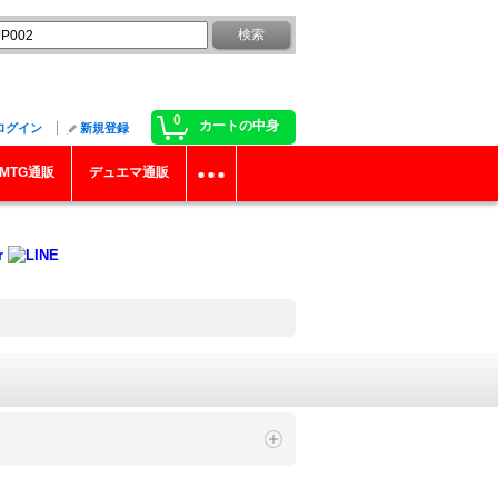
0
カートの中身
ログイン
新規登録
MTG通販
デュエマ通販