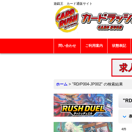
遊戯王 カード通販サイト
問い合わせ
ご利用案内
状態表記
ホーム
>
"RD/P004-JP002"
の
検索結果
"RD
4
件