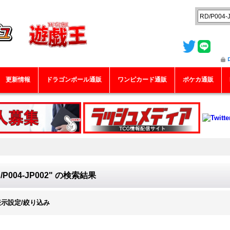
更新情報
ドラゴンボール通販
ワンピカード通販
ポケカ通販
/P004-JP002"
の
検索結果
表示設定/絞り込み