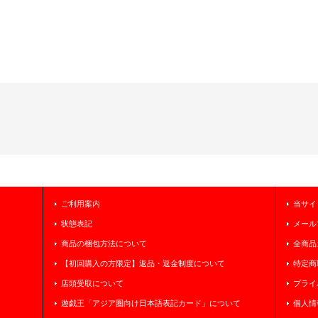
ご利用案内
当サイ
状態表記
メール
商品の梱包方法について
全商品
【初回購入の方限定】返品・返金制度について
特定商
店頭受取について
プライ
遊戯王「アジア圏向け日本語表記カード」について
個人情