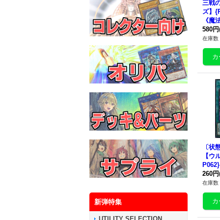
三戦
ズ】{R
《魔
580円
在庫数 
〔状態
【ウル
P06
260円
在庫数 
新弾特集
UTILITY SELECTION