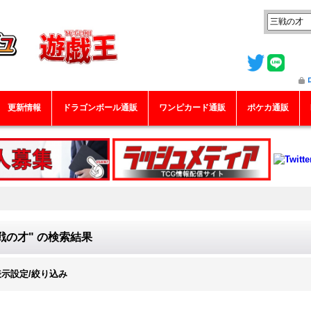
更新情報
ドラゴンボール通販
ワンピカード通販
ポケカ通販
戦の才"
の
検索結果
表示設定/絞り込み