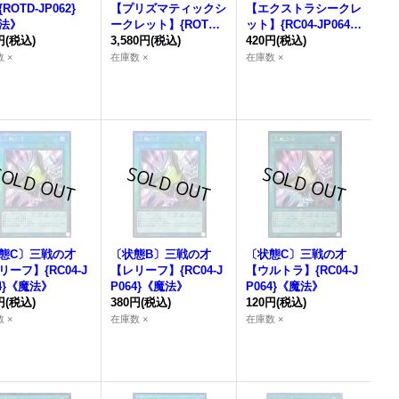
ROTD-JP062}
【プリズマティックシ
【エクストラシークレ
法》
ークレット】{ROTD-J
ット】{RC04-JP064}
円
(税込)
P062}《魔法》
3,580円
(税込)
《魔法》
420円
(税込)
 ×
在庫数 ×
在庫数 ×
態C〕
三戦の才
〔状態B〕
三戦の才
〔状態C〕
三戦の才
リーフ】{RC04-J
【レリーフ】{RC04-J
【ウルトラ】{RC04-J
64}《魔法》
P064}《魔法》
P064}《魔法》
円
(税込)
380円
(税込)
120円
(税込)
 ×
在庫数 ×
在庫数 ×