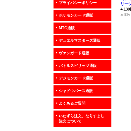
プライバシーポリシー
リーシ
C04-
4,13
在庫数 
ポケモンカード通販
MTG通販
デュエルマスターズ通販
ヴァンガード通販
バトルスピリッツ通販
デジモンカード通販
シャドウバース通販
よくあるご質問
いたずら注文、なりすまし
注文について