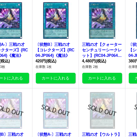
A-〕
三戦の才
〔状態B〕
三戦の才
三戦の才
【クォーター
〔状
クターズ】{RC
【コレクターズ】{RC
センチュリーシークレ
【シ
P064}《魔法》
04-JP064}《魔法》
ット】{RC04-JP064}
04-
(税込)
420円
(税込)
《魔法》
4,480円
(税込)
380
3枚
在庫数 1枚
在庫数 2枚
在庫数
態B〕
三戦の才
〔状態A-〕
三戦の才
三戦の才
【ウルトラ】
三戦