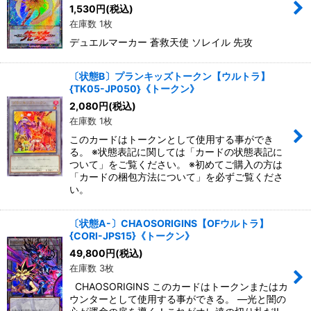
1,530
円
(税込)
在庫数 1枚
デュエルマーカー 蒼救天使 ソレイル 先攻
〔状態B〕プランキッズトークン【ウルトラ】
{TK05-JP050}《トークン》
2,080
円
(税込)
在庫数 1枚
このカードはトークンとして使用する事ができ
る。 ※状態表記に関しては「カードの状態表記に
ついて」をご覧ください。 ※初めてご購入の方は
「カードの梱包方法について」を必ずご覧くださ
い。
〔状態A-〕CHAOSORIGINS【OFウルトラ】
{CORI-JPS15}《トークン》
49,800
円
(税込)
在庫数 3枚
CHAOSORIGINS このカードはトークンまたはカ
ウンターとして使用する事ができる。 ―光と闇の