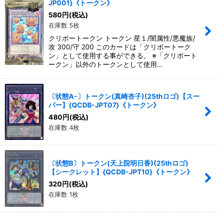
JP001}《トークン》
580
円
(税込)
在庫数 5枚
クリボートークン トークン 星１/闇属性/悪魔族/
攻 300/守 200 このカードは「クリボートーク
ン」として使用する事ができる。 ※「クリボート
ークン」以外のトークンとして使用…
〔状態A-〕トークン(真崎杏子)(25thロゴ)【スー
パー】{QCDB-JPT07}《トークン》
480
円
(税込)
在庫数 4枚
〔状態B〕トークン(天上院明日香)(25thロゴ)
【シークレット】{QCDB-JPT10}《トークン》
320
円
(税込)
在庫数 1枚