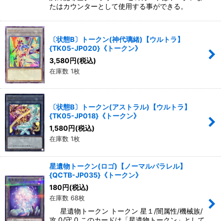
たはカウンターとして使用する事ができる。
〔状態B〕トークン(神代璃緒)【ウルトラ】
{TK05-JP020}《トークン》
3,580
円
(税込)
在庫数 1枚
〔状態B〕トークン(アストラル)【ウルトラ】
{TK05-JP018}《トークン》
1,580
円
(税込)
在庫数 1枚
星遺物トークン(ロゴ)【ノーマルパラレル】
{QCTB-JP035}《トークン》
180
円
(税込)
在庫数 68枚
星遺物トークン トークン 星１/闇属性/機械族/
攻 0/守 0 このカードは「星遺物トークン」として