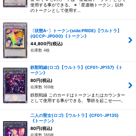
使用する事ができる。 ※「星遺物トークン」以外
のトークンとして使用す…
〔状態A-〕トークン(side:PRIDE)【ウルトラ】
{QCCP-JP000}《トークン》
44,800
円
(税込)
在庫数 4枚
鉄獣戦線(ロゴ)【ウルトラ】{CF01-JP157}《ト
ークン》
80
円
(税込)
在庫数 169枚
鉄獣戦線 このカードはトークンまたはカウンター
として使用する事ができる。 撃鉄を起こせ――。
二人の聖女(ロゴ)【ウルトラ】{CF01-JP135}
《トークン》
80
円
(税込)
在庫数 186枚