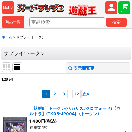
MENU
カート
商品一覧
検索
ホーム
>
サプライ:トークン
サプライ:トークン
表示順変更
閉じる
1,295
件
表示数
:
1
2
3
...
22
次
»
並び順
:
〔状態B〕トークン(ペガサスJクロフォード)【ウ
ルトラ】{TK05-JP004}《トークン》
絞り込む
1,480
円
(税込)
在庫数 1枚