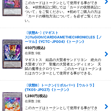
このカードはトークンとして使用する事ができ
る。 ※状態表記に関しては「カードの状態表記に
ついて」をご覧ください。 ※初めてご購入の方は
「カードの梱包方法について」を必ずご覧くださ
い。
〔状態A-〕(マギスト
ス)YuGiOh!CARDGAMETHECHRONICLES【ノ
ーマル】{YCTC-JP004}《トークン》
450
円
(税込)
在庫数 9枚
マギストス 結晶の大賢者サンドリヨン 絶火の
大賢者ゾロア 聖魔の大賢者エンディミオン 天
賦の魔導士クロウリー このカードはトークンま
たはカウンターとして使用する事ができる。
〔状態B〕トークン(リボルバー)【ウルトラ】
{TK05-JP027}《トークン》
1,280
円
(税込)
在庫数 2枚
このカードはトークンとして使用する事ができ