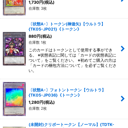
1,730
円
(税込)
在庫数 3枚
〔状態A-〕トークン(榊遊矢)【ウルトラ】
{TK05-JP021}《トークン》
880
円
(税込)
在庫数 1枚
このカードはトークンとして使用する事ができ
る。 ※状態表記に関しては「カードの状態表記に
ついて」をご覧ください。 ※初めてご購入の方は
「カードの梱包方法について」を必ずご覧くださ
い。
〔状態A-〕フォトントークン【ウルトラ】
{TK05-JP036}《トークン》
1,280
円
(税込)
在庫数 2枚
(未開封)クリボートークン【ノーマル】{TDTK-