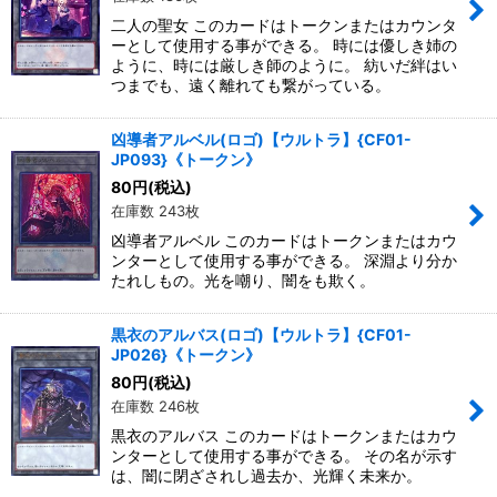
二人の聖女 このカードはトークンまたはカウンタ
ーとして使用する事ができる。 時には優しき姉の
ように、時には厳しき師のように。 紡いだ絆はい
つまでも、遠く離れても繋がっている。
凶導者アルベル(ロゴ)【ウルトラ】{CF01-
JP093}《トークン》
80
円
(税込)
在庫数 243枚
凶導者アルベル このカードはトークンまたはカウ
ンターとして使用する事ができる。 深淵より分か
たれしもの。光を嘲り、闇をも欺く。
黒衣のアルバス(ロゴ)【ウルトラ】{CF01-
JP026}《トークン》
80
円
(税込)
在庫数 246枚
黒衣のアルバス このカードはトークンまたはカウ
ンターとして使用する事ができる。 その名が示す
は、闇に閉ざされし過去か、光輝く未来か。