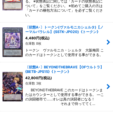
る。 ※状態表記に関しては「カードの状態表記に
ついて」をご覧ください。 ※初めてご購入の方は
「カードの梱包方法について」を必ずご覧くださ
い。
〔状態A-〕トークン(ヴァルモニカシェルタ)【ノ
ーマルパラレル】{SSTK-JP020}《トークン》
4,480
円
(税込)
在庫数 8枚
トークン ヴァルモニカ・シェルタ 大阪梅田 こ
のカードはトークンとして使用する事ができる。
〔状態A-〕BEYONDTHEBRAVE【OFウルトラ】
{BETB-JPS15}《トークン》
42,800
円
(税込)
在庫数 3枚
BEYONDTHEBRAVE このカードはトークンま
たはカウンターとして使用する事ができる。 ―こ
の決闘都市で……オレは真の決闘者になる！
それまで待っててく…