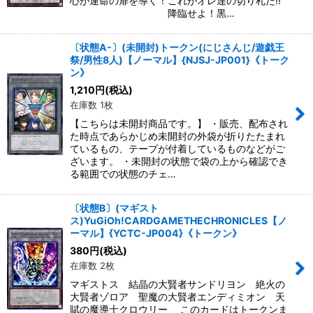
心が運命の扉を導く！これがオレ達の切り札だ!!
降臨せよ！黒…
〔状態A-〕(未開封)トークン(にじさんじ/遊戯王
祭/男性8人)【ノーマル】{NJSJ-JP001}《トーク
ン》
1,210
円
(税込)
在庫数 1枚
【こちらは未開封商品です。】 ・販売、配布され
た時点であらかじめ未開封の外袋が折りたたまれ
ているもの、テープが付着しているものなどがご
ざいます。 ・未開封の状態で袋の上から確認でき
る範囲での状態のチェ…
〔状態B〕(マギスト
ス)YuGiOh!CARDGAMETHECHRONICLES【ノ
ーマル】{YCTC-JP004}《トークン》
380
円
(税込)
在庫数 2枚
マギストス 結晶の大賢者サンドリヨン 絶火の
大賢者ゾロア 聖魔の大賢者エンディミオン 天
賦の魔導士クロウリー このカードはトークンま