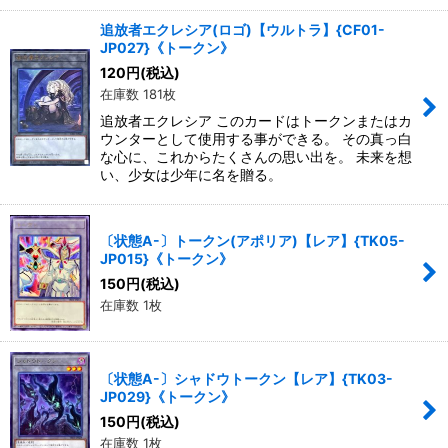
追放者エクレシア(ロゴ)【ウルトラ】{CF01-
JP027}《トークン》
120
円
(税込)
在庫数 181枚
追放者エクレシア このカードはトークンまたはカ
ウンターとして使用する事ができる。 その真っ白
な心に、これからたくさんの思い出を。 未来を想
い、少女は少年に名を贈る。
〔状態A-〕トークン(アポリア)【レア】{TK05-
JP015}《トークン》
150
円
(税込)
在庫数 1枚
〔状態A-〕シャドウトークン【レア】{TK03-
JP029}《トークン》
150
円
(税込)
在庫数 1枚