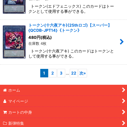
トークン(エドフェニックス) このカードはトー
クンとして使用する事ができる。
トークン(十六夜アキ)(25thロゴ)【スーパー】
{QCDB-JPT14}《トークン》
480
円
(税込)
在庫数 4枚
トークン(十六夜アキ) このカードはトークンと
して使用する事ができる。
1
2
3
...
22
次
»
ホーム
マイページ
カートの中身
新弾特集