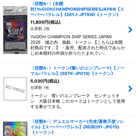
〔状態A-〕(未開
封)YuGiOhCHAMPIONSHIPSERIESJAPAN【ス
ーパーパラレル】{26YJ-JPTKN}《トークン》
11,800
円
(税込)
在庫数 2枚
YuGiOh! CHAMPION SHIP SERIES JAPAN
2026 城之内 遊戯 トークン 【こちらは未開
封商品です。】 ・販売、配布された時点であらか
じめ未開封の外袋が折りたたまれてい…
〔状態A-〕トークン(誓いのエンブレーマ)【ノー
マルパラレル】{SSTK-JP019}《トークン》
5,030
円
(税込)
在庫数 1枚
トークン 誓いのエンブレーマ センチュリオ
ン 大阪日本橋 このカードはトークンとして使用
する事ができる。
〔状態A-〕デュエルマーカー(先攻/蒼救天使ソレ
イル)【スーパーパラレル】{RD/B261-JP015}
《トークン》