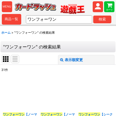
MENU
カート
商品一覧
検索
ホーム
>
"ワンフォーワン"
の
検索結果
"ワンフォーワン"
の
検索結果
表示順変更
閉じる
31
件
商品検索
:
表示数
:
並び順
:
ワンフォーワン
【ノーマ
ワンフォーワン
【ノーマ
ワンフォーワン
【シーク
カテゴリ
: