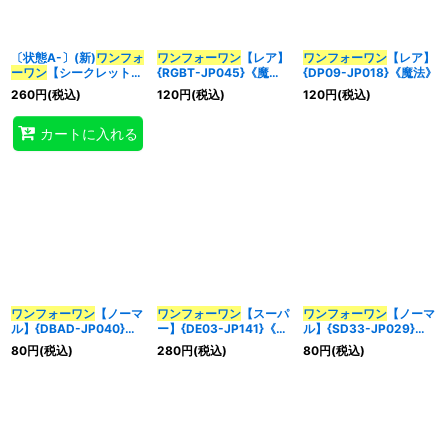
〔状態A-〕(新)
ワンフォ
ワンフォーワン
【レア】
ワンフォーワン
【レア】
ーワン
【シークレット】
{RGBT-JP045}《魔
{DP09-JP018}《魔法》
{VP24-JP003}《魔
法》
260
円
(税込)
120
円
(税込)
120
円
(税込)
法》
カートに入れる
ワンフォーワン
【ノーマ
ワンフォーワン
【スーパ
ワンフォーワン
【ノーマ
ル】{DBAD-JP040}
ー】{DE03-JP141}《魔
ル】{SD33-JP029}
《魔法》
法》
《魔法》
80
円
(税込)
280
円
(税込)
80
円
(税込)