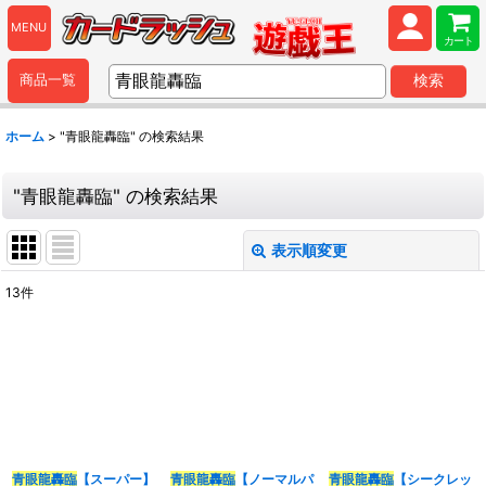
MENU
カート
商品一覧
検索
ホーム
>
"青眼龍轟臨"
の
検索結果
"青眼龍轟臨"
の
検索結果
表示順変更
閉じる
13
件
商品検索
:
表示数
:
並び順
:
青眼龍轟臨
【スーパー】
青眼龍轟臨
【ノーマルパ
青眼龍轟臨
【シークレッ
カテゴリ
: