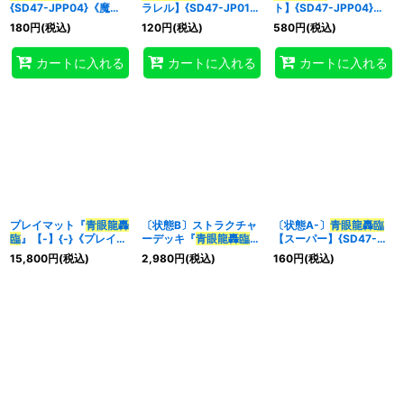
{SD47-JPP04}《魔
ラレル】{SD47-JP019}
ト】{SD47-JPP04}
法》
《魔法》
《魔法》
180
円
(税込)
120
円
(税込)
580
円
(税込)
特集
:
カートに入れる
カートに入れる
カートに入れる
絞り込む
プレイマット『
青眼龍轟
〔状態B〕ストラクチャ
〔状態A-〕
青眼龍轟臨
臨
』【-】{-}《プレイマ
ーデッキ『
青眼龍轟臨
』
【スーパー】{SD47-
ット》
(中国語表記版)【-】{-}
JPP04}《魔法》
15,800
円
(税込)
2,980
円
(税込)
160
円
(税込)
《その他》