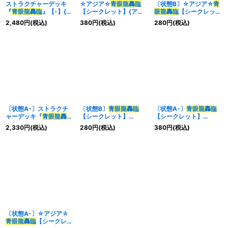
ストラクチャーデッキ
☆アジア☆
青眼龍轟臨
〔状態B〕☆アジア☆
青
『
青眼龍轟臨
』【-】{-}
【シークレット】{アジ
眼龍轟臨
【シークレッ
《未開封BOX》
アSD47-JPP04}《魔
ト】{アジアSD47-
2,480
円
(税込)
380
円
(税込)
280
円
(税込)
法》
JPP04}《魔法》
〔状態A-〕ストラクチ
〔状態B〕
青眼龍轟臨
〔状態A-〕
青眼龍轟臨
ャーデッキ『
青眼龍轟
【シークレット】
【シークレット】
臨
』【-】{-}《未開封
{SD47-JPP04}《魔
{SD47-JPP04}《魔
2,330
円
(税込)
280
円
(税込)
380
円
(税込)
BOX》
法》
法》
〔状態A-〕☆アジア☆
青眼龍轟臨
【シークレッ