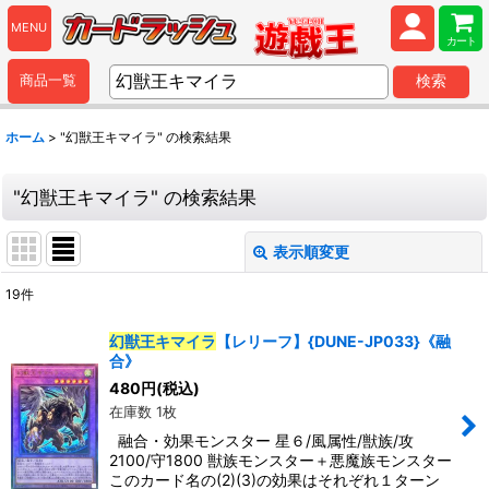
MENU
カート
商品一覧
検索
ホーム
>
"幻獣王キマイラ"
の
検索結果
"幻獣王キマイラ"
の
検索結果
表示順変更
閉じる
19
件
商品検索
:
幻獣王キマイラ
【レリーフ】{DUNE-JP033}《融
合》
表示数
:
480
円
(税込)
在庫数 1枚
並び順
:
融合・効果モンスター 星６/風属性/獣族/攻
2100/守1800 獣族モンスター＋悪魔族モンスター
このカード名の(2)(3)の効果はそれぞれ１ターン
カテゴリ
: