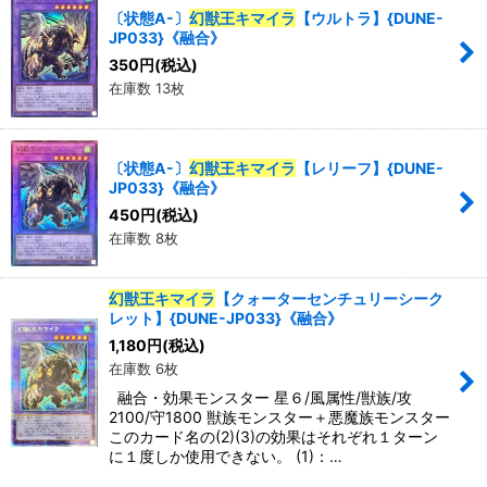
〔状態A-〕
幻獣王キマイラ
【ウルトラ】{DUNE-
JP033}《融合》
350
円
(税込)
在庫数 13枚
〔状態A-〕
幻獣王キマイラ
【レリーフ】{DUNE-
JP033}《融合》
450
円
(税込)
在庫数 8枚
幻獣王キマイラ
【クォーターセンチュリーシーク
レット】{DUNE-JP033}《融合》
1,180
円
(税込)
在庫数 6枚
融合・効果モンスター 星６/風属性/獣族/攻
2100/守1800 獣族モンスター＋悪魔族モンスター
このカード名の(2)(3)の効果はそれぞれ１ターン
に１度しか使用できない。 (1)：…