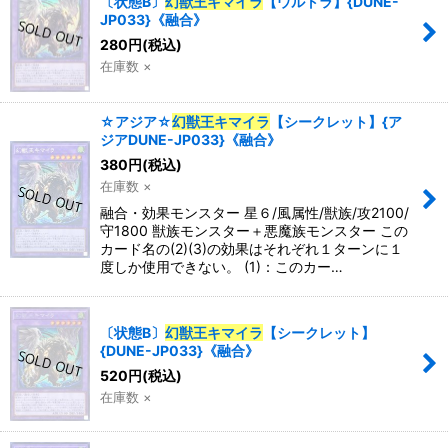
〔状態B〕
幻獣王キマイラ
【ウルトラ】{DUNE-
JP033}《融合》
280
円
(税込)
在庫数 ×
☆アジア☆
幻獣王キマイラ
【シークレット】{ア
ジアDUNE-JP033}《融合》
380
円
(税込)
在庫数 ×
融合・効果モンスター 星６/風属性/獣族/攻2100/
守1800 獣族モンスター＋悪魔族モンスター この
カード名の(2)(3)の効果はそれぞれ１ターンに１
度しか使用できない。 (1)：このカー…
〔状態B〕
幻獣王キマイラ
【シークレット】
{DUNE-JP033}《融合》
520
円
(税込)
在庫数 ×