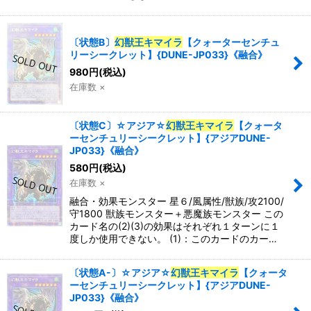
〔状態B〕
幻獣王キマイラ
【クォーターセンチュ
リーシークレット】{DUNE-JP033}《融合》
980
円
(税込)
在庫数 ×
〔状態C〕☆アジア☆
幻獣王キマイラ
【クォータ
ーセンチュリーシークレット】{アジアDUNE-
JP033}《融合》
580
円
(税込)
在庫数 ×
融合・効果モンスター 星６/風属性/獣族/攻2100/
守1800 獣族モンスター＋悪魔族モンスター この
カード名の(2)(3)の効果はそれぞれ１ターンに１
度しか使用できない。 (1)：このカードのカー…
〔状態A-〕☆アジア☆
幻獣王キマイラ
【クォータ
ーセンチュリーシークレット】{アジアDUNE-
JP033}《融合》