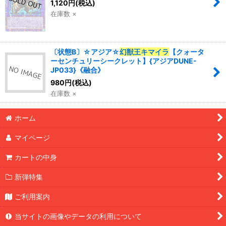
1,120
円
(税込)
在庫数 ×
〔状態B〕☆アジア☆
幻獣王キマイラ
【クォータ
ーセンチュリーシークレット】{アジアDUNE-
JP033}《融合》
980
円
(税込)
在庫数 ×
ホーム
マイページ
カートの中身
新弾特集
ご利用案内
当サイトの画像やデータの利用について