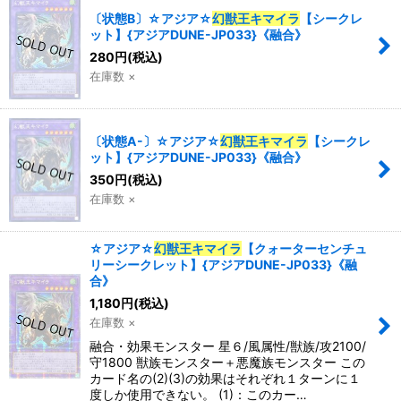
〔状態B〕☆アジア☆
幻獣王キマイラ
【シークレ
ット】{アジアDUNE-JP033}《融合》
280
円
(税込)
在庫数 ×
〔状態A-〕☆アジア☆
幻獣王キマイラ
【シークレ
ット】{アジアDUNE-JP033}《融合》
350
円
(税込)
在庫数 ×
☆アジア☆
幻獣王キマイラ
【クォーターセンチュ
リーシークレット】{アジアDUNE-JP033}《融
合》
1,180
円
(税込)
在庫数 ×
融合・効果モンスター 星６/風属性/獣族/攻2100/
守1800 獣族モンスター＋悪魔族モンスター この
カード名の(2)(3)の効果はそれぞれ１ターンに１
度しか使用できない。 (1)：このカー…