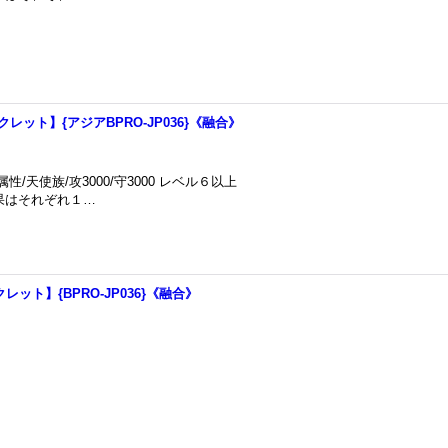
ット】{アジアBPRO-JP036}《融合》
/天使族/攻3000/守3000 レベル６以上
効果はそれぞれ１…
ット】{BPRO-JP036}《融合》