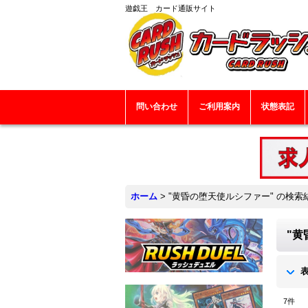
遊戯王 カード通販サイト
問い合わせ
ご利用案内
状態表記
ホーム
>
"黄昏の堕天使ルシファー"
の
検索
"黄
7
件