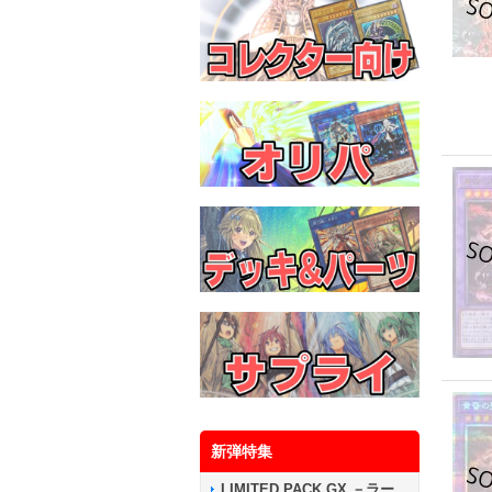
新弾特集
LIMITED PACK GX －ラー