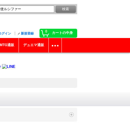
0
カートの中身
ログイン
新規登録
MTG通販
デュエマ通販