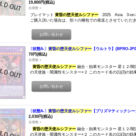
19,800円
(税込)
在庫数 ×
プレイマット
黄昏の堕天使ルシファー
2025 Asia 3-on
ご購入頂いた場合は、別々の梱包での発送とさせていただき
〔状態A-〕
黄昏の堕天使ルシファー
【ウルトラ】{BPRO-JP
70円
(税込)
在庫数 ×
黄昏の堕天使ルシファー
融合・効果モンスター 星１２/闇属性
の天使族・闇属性モンスター×２ このカード名の(1)(3)の
〔状態A-〕
黄昏の堕天使ルシファー
【プリズマティックシークレ
2,030円
(税込)
在庫数 ×
黄昏の堕天使ルシファー
融合・効果モンスター 星１２/闇属性
の天使族・闇属性モンスター×２ このカード名の(1)(3)の