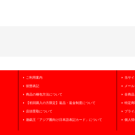
ご利用案内
当サイ
状態表記
メール
商品の梱包方法について
全商品
【初回購入の方限定】返品・返金制度について
特定商
店頭受取について
プライ
遊戯王「アジア圏向け日本語表記カード」について
個人情