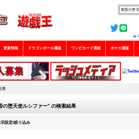
更新情報
ドラゴンボール通販
ワンピカード通販
ポケカ通販
結果
昏の堕天使ルシファー"
の
検索結果
表示設定/絞り込み