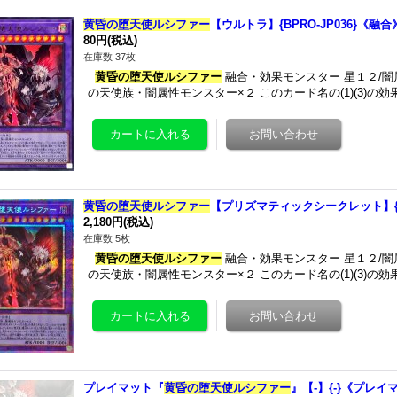
黄昏の堕天使ルシファー
【ウルトラ】{BPRO-JP036}《融合
80円
(税込)
在庫数 37枚
黄昏の堕天使ルシファー
融合・効果モンスター 星１２/闇属性
の天使族・闇属性モンスター×２ このカード名の(1)(3)の
黄昏の堕天使ルシファー
【プリズマティックシークレット】{BP
2,180円
(税込)
在庫数 5枚
黄昏の堕天使ルシファー
融合・効果モンスター 星１２/闇属性
の天使族・闇属性モンスター×２ このカード名の(1)(3)の
プレイマット『
黄昏の堕天使ルシファー
』【-】{-}《プレイ