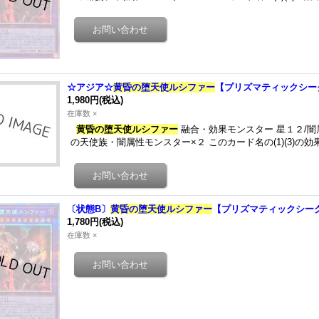
☆アジア☆
黄昏の堕天使ルシファー
【プリズマティックシークレ
1,980円
(税込)
在庫数 ×
黄昏の堕天使ルシファー
融合・効果モンスター 星１２/闇属性
の天使族・闇属性モンスター×２ このカード名の(1)(3)の
〔状態B〕
黄昏の堕天使ルシファー
【プリズマティックシークレ
1,780円
(税込)
在庫数 ×