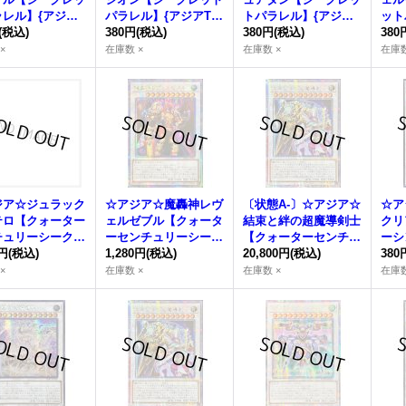
レル】{アジアT
パラレル】{アジアTW
トパラレル】{アジアT
ット
JP023}《シンク
(税込)
02-JP022}《シンク
380円
(税込)
W02-JP021}《シンク
380円
(税込)
アTW
380
ロ》
ロ》
ンク
×
在庫数 ×
在庫数 ×
在庫数
ジア☆ジュラック
☆アジア☆魔轟神レヴ
〔状態A-〕☆アジア☆
☆ア
テロ【クォーター
ェルゼブル【クォータ
結束と絆の超魔導剣士
クリ
チュリーシークレ
ーセンチュリーシーク
【クォーターセンチュ
ーシ
{アジアTW02-J
0円
(税込)
レット】{アジアTW02
1,280円
(税込)
リーシークレット】
20,800円
(税込)
【シ
380
9}《シンクロ》
-JP003}《シンクロ》
{アジアSUDA-JP000}
ジアS
×
在庫数 ×
在庫数 ×
在庫数
《シンクロ》
《シ