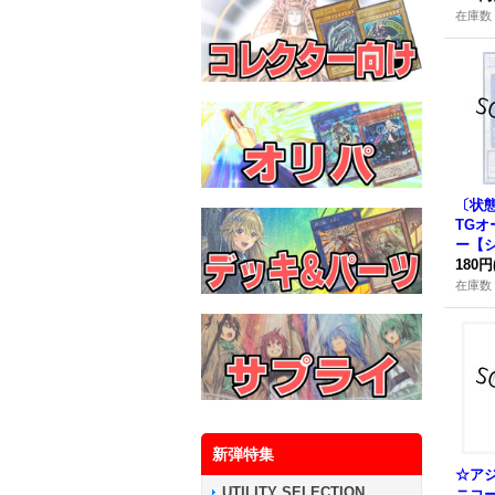
チュ
在庫数 
ト】{
037
〔状
TG
ー【
{アジア
180円
《シ
在庫数 
新弾特集
☆ア
UTILITY SELECTION
ニコ