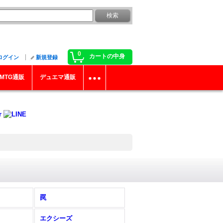
0
カートの中身
ログイン
新規登録
MTG通販
デュエマ通販
罠
エクシーズ