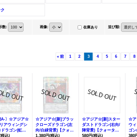
ンク
示数
:
画像
:
並び順
:
在庫あり
«
前
1
2
3
4
5
6
7
8
A-〕☆アジア☆
☆アジア☆[新]ブラッ
☆アジア☆[新]スター
☆ア
クリアウィングシ
クローズドラゴン(左
ダストドラゴン(右向/
ウィ
ロドラゴン(虹背
向/白緑背景)【クォー
陣背景)【クォーター
ゴン
【クォーターセン
(税込)
ターセンチュリーシー
1,380円
(税込)
センチュリーシークレ
580円
(税込)
ター
380