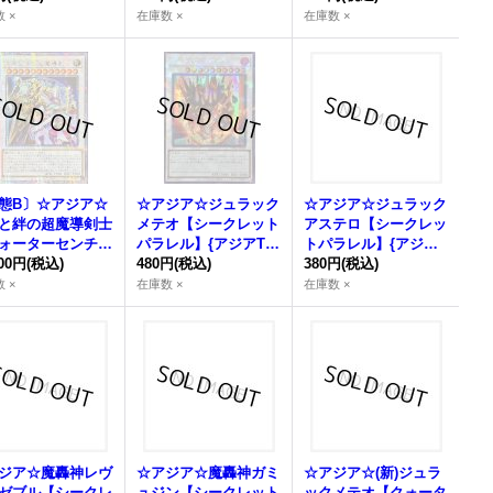
ット】{アジアQC
レット】{アジアQCA
036}《シンクロ》
 ×
在庫数 ×
在庫数 ×
JP037}《シンク
C-JP086}《シンク
ロ》
態B〕☆アジア☆
☆アジア☆ジュラック
☆アジア☆ジュラック
と絆の超魔導剣士
メテオ【シークレット
アステロ【シークレッ
ォーターセンチュ
パラレル】{アジアTW
トパラレル】{アジアT
シークレット】
800円
(税込)
02-JP040}《シンク
480円
(税込)
W02-JP029}《シンク
380円
(税込)
アSUDA-JP000}
ロ》
ロ》
 ×
在庫数 ×
在庫数 ×
ンクロ》
ジア☆魔轟神レヴ
☆アジア☆魔轟神ガミ
☆アジア☆(新)ジュラ
ゼブル【シークレ
ュジン【シークレット
ックメテオ【クォータ