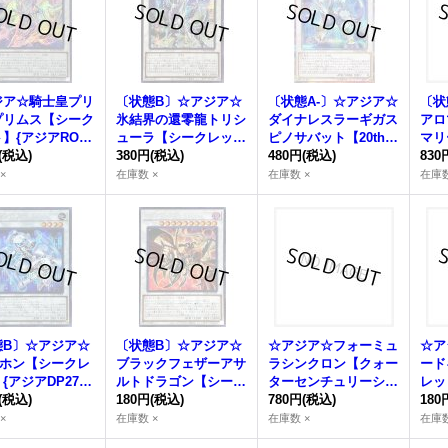
ジア☆騎士皇プリ
〔状態B〕☆アジア☆
〔状態A-〕☆アジア☆
〔状
プリムス【シーク
氷結界の還零龍トリシ
ダイナレスラーギガス
アロ
】{アジアROTA
ューラ【シークレッ
ピノサバット【20thシ
マリ
038}《シンクロ》
(税込)
ト】{アジアTW01-JP0
380円
(税込)
ークレット】{アジアD
480円
(税込)
ンチ
830
40}《シンクロ》
ANE-JP034}《シンク
ト】
×
在庫数 ×
在庫数 ×
在庫数
ロ》
16
態B〕☆アジア☆
〔状態B〕☆アジア☆
☆アジア☆フォーミュ
☆ア
ヤホン【シークレ
ブラックフェザーアサ
ラシンクロン【クォー
ード
{アジアDP27-J
ルトドラゴン【シーク
ターセンチュリーシー
レッ
4}《シンクロ》
(税込)
レット】{アジアDABL
180円
(税込)
クレット】{アジアQC
780円
(税込)
P-J
180
-JP042}《シンクロ》
CU-JP050}《シンク
ロ》
×
在庫数 ×
在庫数 ×
在庫数
ロ》