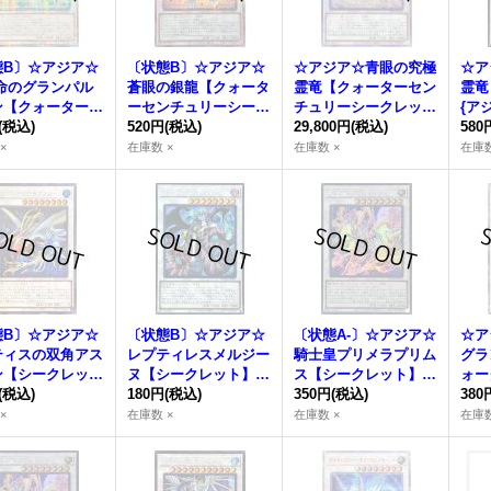
態B〕☆アジア☆
〔状態B〕☆アジア☆
☆アジア☆青眼の究極
☆ア
革命のグランパル
蒼眼の銀龍【クォータ
霊竜【クォーターセン
霊竜
ン【クォーターセ
ーセンチュリーシーク
チュリーシークレッ
{アジ
ュリーシークレッ
(税込)
レット】{アジアQCC
520円
(税込)
ト】{アジアSD47-JPP
29,800円
(税込)
《シ
580
アジアROTA-JP
P-JP009}《シンク
06}《シンクロ》
×
在庫数 ×
在庫数 ×
在庫数
}《シンクロ》
ロ》
態B〕☆アジア☆
〔状態B〕☆アジア☆
〔状態A-〕☆アジア☆
☆ア
ティスの双角アス
レプティレスメルジー
騎士皇プリメラプリム
グラ
ン【シークレッ
ヌ【シークレット】
ス【シークレット】
ォー
アジアWPP4-JP
(税込)
{アジアBODE-JP043}
180円
(税込)
{アジアROTA-JP038}
350円
(税込)
シー
380
}《シンクロ》
《シンクロ》
《シンクロ》
アRO
×
在庫数 ×
在庫数 ×
在庫数
ンク