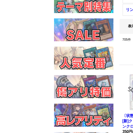
リ
表
705
件
〔状態
[新]
ンク
景)
350円