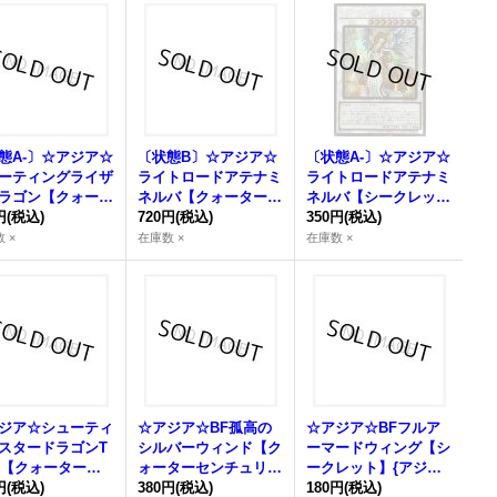
態A-〕☆アジア☆
〔状態B〕☆アジア☆
〔状態A-〕☆アジア☆
ーティングライザ
ライトロードアテナミ
ライトロードアテナミ
ラゴン【クォータ
ネルバ【クォーターセ
ネルバ【シークレッ
ンチュリーシーク
円
(税込)
ンチュリーシークレッ
720円
(税込)
ト】{アジアLEDE-JP
350円
(税込)
ト】{アジアQCC
ト】{アジアLEDE-JP
043}《シンクロ》
 ×
在庫数 ×
在庫数 ×
P054}《シンク
043}《シンクロ》
ジア☆シューティ
☆アジア☆BF孤高の
☆アジア☆BFフルア
スタードラゴンT
シルバーウィンド【ク
ーマードウィング【シ
X【クォーターセ
ォーターセンチュリー
ークレット】{アジア
ュリーシークレッ
円
(税込)
シークレット】{アジ
380円
(税込)
QCCP-JP138}《シン
180円
(税込)