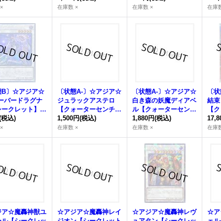
リーシークレッ
クレット】{アジアQC
ット】{アジアQCAC-J
クレ
×
在庫数 ×
在庫数 ×
在庫数
アジアQCAC-JP
AC-JP003}《シンク
P033}《シンクロ》
AC-
}《シンクロ》
ロ》
ロ》
態B〕☆アジア☆
〔状態A-〕☆アジア☆
〔状態A-〕☆アジア☆
〔状
オーバードラグナ
ジュラックアステロ
白き森の妖魔ディアベ
結束
シークレット】
【クォーターセンチュ
ル【クォーターセンチ
【ク
AGOV-JP035}
(税込)
リーシークレット】
1,500円
(税込)
ュリーシークレット】
1,880円
(税込)
リー
17,
ンクロ》
{アジアTW02-JP029}
{アジアINFO-JP040}
{アジ
×
在庫数 ×
在庫数 ×
在庫数
《シンクロ》
《シンクロ》
《シ
ジア☆魔轟神獣ユ
☆アジア☆魔轟神レイ
☆アジア☆魔轟神レヴ
☆ア
ール【シークレッ
ジオン【シークレット
ュアタン【シークレッ
ェル