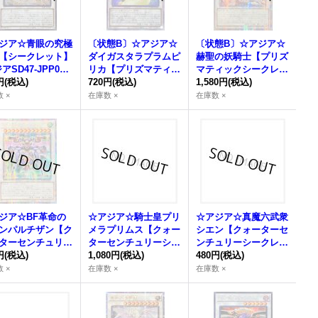
ジア☆青眼の究極
〔状態B〕☆アジア☆
〔状態B〕☆アジア☆
【シークレット】
ダイガスタラプラムピ
赫聖の妖騎士【プリズ
アSD47-JPP06}
リカ【プリズマティッ
マティックシークレッ
ンクロ》
円
(税込)
クシークレット】{ア
720円
(税込)
ト】{アジアCYAC-JP
1,580円
(税込)
ジアDAMA-JP040}
042}《シンクロ》
 ×
在庫数 ×
在庫数 ×
《シンクロ》
ジア☆BF革命の
☆アジア☆騎士皇プリ
☆アジア☆真魔六武衆
ンパルチザン【ク
メラプリムス【クォー
シエン【クォーターセ
ターセンチュリー
ターセンチュリーシー
ンチュリーシークレッ
クレット】{アジ
円
(税込)
クレット】{アジアRO
1,080円
(税込)
ト】{アジアROTA-JP
480円
(税込)
TA-JP036}《シ
TA-JP038}《シンク
039}《シンクロ》
 ×
在庫数 ×
在庫数 ×
ロ》
ロ》