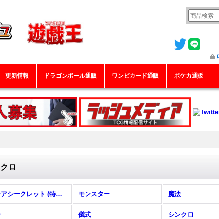
更新情報
ドラゴンボール通販
ワンピカード通販
ポケカ通販
ンクロ
アジアシークレット (特集！)
モンスター
魔法
合
儀式
シンクロ