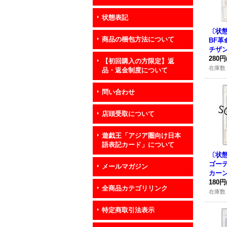
状態表記
〔状
商品の梱包方法について
BF
チザ
ンチ
280円
【初回購入の方限定】返
ト】{
在庫数 
品・返金制度について
036
問い合わせ
店頭受取について
遊戯王「アジア圏向け日本
語表記カード」について
〔状
ゴー
メールマガジン
カー
ト】{
180円
全商品カテゴリリンク
022
在庫数 
特定商取引法表示