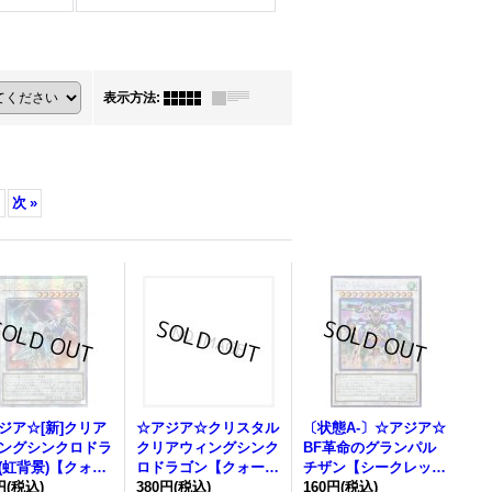
表示方法
:
次
»
ジア☆[新]クリア
☆アジア☆クリスタル
〔状態A-〕☆アジア☆
ングシンクロドラ
クリアウィングシンク
BF革命のグランパル
(虹背景)【クォー
ロドラゴン【クォータ
チザン【シークレッ
センチュリーシー
円
(税込)
ーセンチュリーシーク
380円
(税込)
ト】{アジアROTA-JP
160円
(税込)