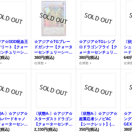
ア☆DDD呪血王
☆アジア☆TGブレー
☆アジア☆TGレシプ
〔状
フリート【クォー
ドガンナー【クォータ
ロドラゴンフライ【ク
シュ
センチュリーシー
ーセンチュリーシーク
ォーターセンチュリー
ード
ト】{アジアQC
(税込)
レット】{アジアQCC
380円
(税込)
シークレット】{アジ
380円
(税込)
ーセ
640
P082}《シンク
P-JP043}《シンク
アQCCP-JP041}《シ
レッ
×
在庫数 ×
在庫数 ×
在庫数
ロ》
ンクロ》
U-J
ロ》
A-〕☆アジア☆
〔状態A-〕☆アジア☆
〔状態A-〕☆アジア☆
☆ア
ハルバードキャノ
スターダストドラゴン
超重忍者シノビAC
ング
クォーターセンチ
【クォーターセンチュ
【シークレット】{ア
GE
ーシークレット】
(税込)
リーシークレット】
2,330円
(税込)
ジアRATE-JP044}
350円
(税込)
ンチ
380