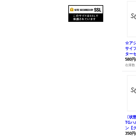
☆アジ
サイ
ター
クレッ
580円
CP-J
在庫数 
ロ》
〔状態
TG
ン【
ュリ
350円