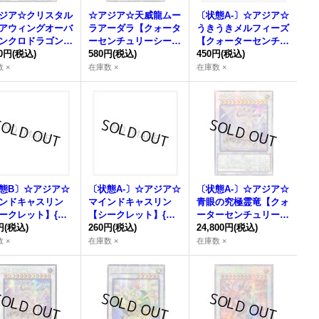
ジア☆クリスタル
☆アジア☆天威龍ムー
〔状態A-〕☆アジア☆
アウィングオーバ
ラアーダラ【クォータ
うきうきメルフィーズ
ンクロドラゴン
ーセンチュリーシーク
【クォーターセンチュ
ォーターセンチュ
80円
(税込)
レット】{アジアSUD
580円
(税込)
リーシークレット】
450円
(税込)
シークレット】
A-JP042}《シンク
{アジアQCCU-JP176}
 ×
在庫数 ×
在庫数 ×
アSUDA-JP039}
ロ》
《シンクロ》
ンクロ》
態B〕☆アジア☆
〔状態A-〕☆アジア☆
〔状態A-〕☆アジア☆
ンドキャスリン
マインドキャスリン
青眼の究極霊竜【クォ
ークレット】{ア
【シークレット】{ア
ーターセンチュリーシ
PP5-JP071}
円
(税込)
ジアWPP5-JP071}
260円
(税込)
ークレット】{アジアS
24,800円
(税込)
ンクロ》
《シンクロ》
D47-JPP06}《シンク
 ×
在庫数 ×
在庫数 ×
ロ》