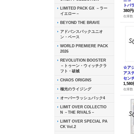
トパラ
LIMITED PACK GX －ラー
W02-
380円
イエロー－
ロ》
在庫数 
BEYOND THE BRAVE
アドバンスパックユニオ
ン・ベース
WORLD PREMIERE PACK
2026
REVOLUTION BOOSTER
－トゥーン・ウィッチクラ
☆ア
フト・破械
アス
セン
CHAOS ORIGINS
ット】
1,58
極光のライジング
P02
在庫数 
オーバーラッシュパック4
LIMIT OVER COLLECTIO
N －THE RIVALS－
LIMIT OVER SPECIAL PA
CK Vol.2