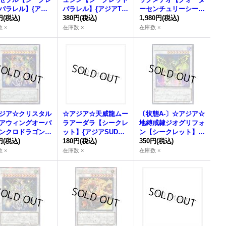
パラレル】{アジ
パラレル】{アジアTW
ーセンチュリーシーク
02-JP003}《シ
円
(税込)
02-JP002}《シンク
380円
(税込)
レット】{アジアTW02
1,980円
(税込)
ロ》
ロ》
-JP040}《シンクロ》
 ×
在庫数 ×
在庫数 ×
ジア☆クリスタル
☆アジア☆天威龍ムー
〔状態A-〕☆アジア☆
アウィングオーバ
ラアーダラ【シークレ
地縛戒隷ジオグリフォ
ンクロドラゴン
ット】{アジアSUDA-J
ン【シークレット】
ークレット】{ア
円
(税込)
P042}《シンクロ》
180円
(税込)
{アジアAC03-JP023}
350円
(税込)
UDA-JP039}
《シンクロ》
 ×
在庫数 ×
在庫数 ×
ンクロ》