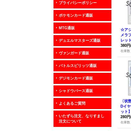
プライバシーポリシー
ポケモンカード通販
MTG通販
☆ア
メラ
レット
デュエルマスターズ通販
-JP
380円
在庫数 
ヴァンガード通販
バトルスピリッツ通販
デジモンカード通販
シャドウバース通販
〔状
よくあるご質問
Dイ
ット】
いたずら注文、なりすまし
P00
280円
注文について
在庫数 