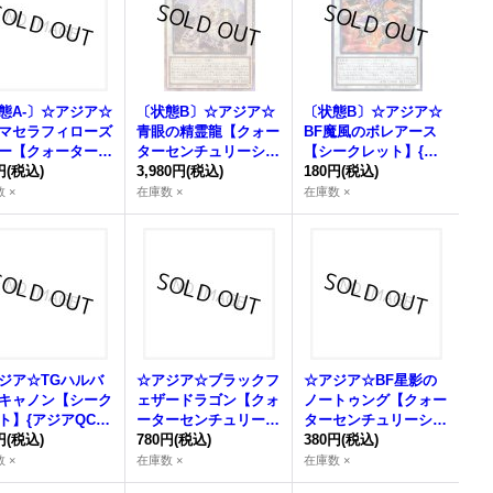
態A-〕☆アジア☆
〔状態B〕☆アジア☆
〔状態B〕☆アジア☆
マセラフィローズ
青眼の精霊龍【クォー
BF魔風のボレアース
ー【クォーターセ
ターセンチュリーシー
【シークレット】{ア
ュリーシークレッ
円
(税込)
クレット】{アジアQC
3,980円
(税込)
ジアDABL-JP043}
180円
(税込)
{アジアQCCU-JP
CP-JP010}《シンク
《シンクロ》
 ×
在庫数 ×
在庫数 ×
4}《シンクロ》
ロ》
ジア☆TGハルバ
☆アジア☆ブラックフ
☆アジア☆BF星影の
キャノン【シーク
ェザードラゴン【クォ
ノートゥング【クォー
ト】{アジアQCC
ーターセンチュリーシ
ターセンチュリーシー
P044}《シンク
円
(税込)
ークレット】{アジア
780円
(税込)
クレット】{アジアQC
380円
(税込)
QCCP-JP140}《シン
CP-JP137}《シンク
 ×
在庫数 ×
在庫数 ×
クロ》
ロ》