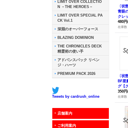
LIMIT OVER COLLECTIO
〔状
N －THE HEROES－
青眼
LIMIT OVER SPECIAL PA
クレッ
CK Vol.1
47-J
480円
ロ》
在庫数 
深淵のオーバーフォース
BLAZING DOMINION
THE CHRONICLES DECK
精霊術の使い手
アドバンスパック リベン
ジ・ハーツ
PREMIUM PACK 2026
〔状態
BF
グ【
ュリ
350円
Tweets by cardrush_online
{アジア
在庫数 
《シ
店舗案内
ご利用案内