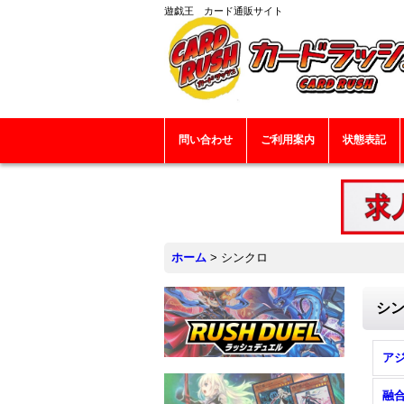
遊戯王 カード通販サイト
問い合わせ
ご利用案内
状態表記
ホーム
>
シンクロ
シ
融