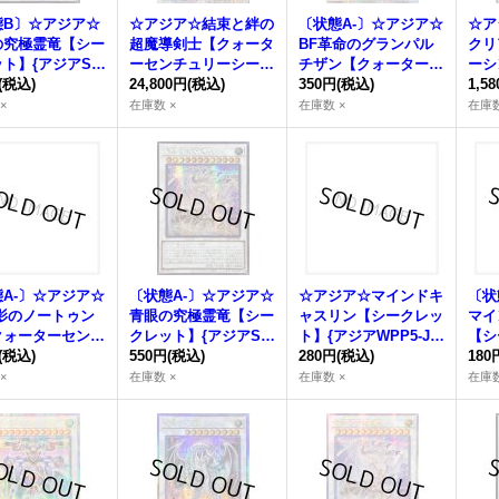
態B〕☆アジア☆
☆アジア☆結束と絆の
〔状態A-〕☆アジア☆
☆ア
の究極霊竜【シー
超魔導剣士【クォータ
BF革命のグランパル
クリ
ト】{アジアSD
ーセンチュリーシーク
チザン【クォーターセ
ーシ
PP06}《シンク
(税込)
レット】{アジアSUD
24,800円
(税込)
ンチュリーシークレッ
350円
(税込)
【ク
1,5
A-JP000}《シンク
ト】{アジアROTA-JP
リー
×
在庫数 ×
在庫数 ×
在庫数
ロ》
036}《シンクロ》
{アジ
《シ
A-〕☆アジア☆
〔状態A-〕☆アジア☆
☆アジア☆マインドキ
〔状
星影のノートゥン
青眼の究極霊竜【シー
ャスリン【シークレッ
マイ
クォーターセンチ
クレット】{アジアSD
ト】{アジアWPP5-JP
【シ
ーシークレット】
(税込)
47-JPP06}《シンク
550円
(税込)
071}《シンクロ》
280円
(税込)
ジアW
180
QCCP-JP137}
ロ》
《シ
×
在庫数 ×
在庫数 ×
在庫数
ンクロ》