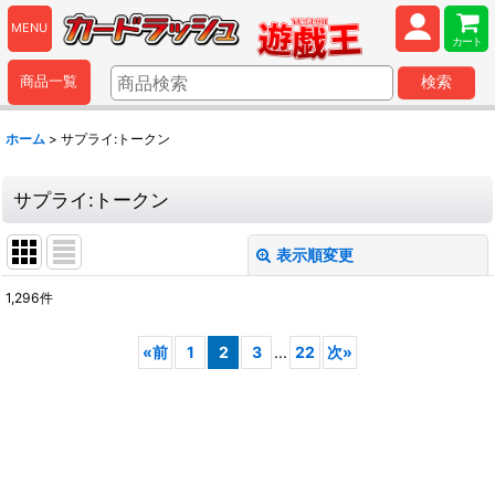
MENU
カート
商品一覧
検索
ホーム
>
サプライ:トークン
サプライ:トークン
表示順変更
閉じる
1,296
件
表示数
:
«
前
1
2
3
...
22
次
»
並び順
:
絞り込む