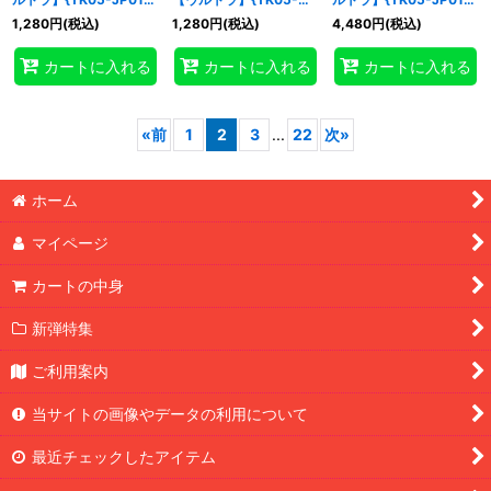
《トークン》
JP014}《トークン》
《トークン》
1,280
円
(税込)
1,280
円
(税込)
4,480
円
(税込)
カートに入れる
カートに入れる
カートに入れる
«
前
1
2
3
...
22
次
»
ホーム
マイページ
カートの中身
新弾特集
ご利用案内
当サイトの画像やデータの利用について
最近チェックしたアイテム