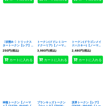
〔状態A-〕トリックス
トークン(ドドレミコー
トークン(ドラゴンメイ
タートークン【レア】
ドクーリア)【ノーマル
ドハスキー)【ノーマル
{TK05-JP046}《トー
パラレル】{SSTK-
パラレル】{SSTK-
250
円
(税込)
3,980
円
(税込)
2,480
円
(税込)
クン》
JP008}《トークン》
JP005}《トークン》
カートに入れる
カートに入れる
カートに入れる
神龍トークン【ノーマ
プランキッズトークン
溟界トークン【レア】
ル】{23TP-JP416}《ト
【ウルトラ】{TK05-
{TK05-JP048}《トー