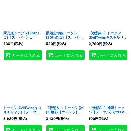
閃刀姫トークン(25thロ
原始生命態トークン
〔状態A-〕トークン
ゴ)【スーパー】
(25thロゴ)【スーパー】
(EvilTwinsキスキルリィ
{QCDB-JPT29}《トー
{QCDB-JPT30}《トー
ラ)【ノーマルパラレ
580
円
(税込)
580
円
(税込)
2,780
円
(税込)
クン》
クン》
ル】{SSTK-JP007}《ト
ークン》
カートに入れる
カートに入れる
カートに入れる
トークン(EvilTwinsキス
〔状態A-〕トークン(神
〔状態A-〕神龍トーク
キルリィラ)【ノーマル
代璃緒)【ウルトラ】
ン【ノーマル】{23TP-
パラレル】{SSTK-
{TK05-JP020}《トー
JP416}《トークン》
3,980
円
(税込)
3,130
円
(税込)
100
円
(税込)
JP007}《トークン》
クン》
カートに入れる
カートに入れる
カートに入れる