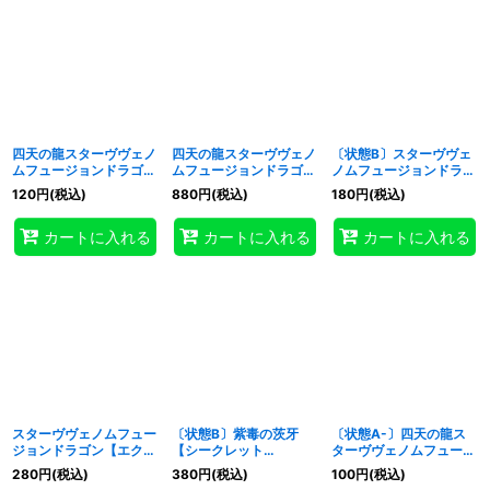
四天の龍スターヴヴェノ
四天の龍スターヴヴェノ
〔状態B〕スターヴヴェ
ムフュージョンドラゴン
ムフュージョンドラゴン
ノムフュージョンドラゴ
【ウルトラ】{LOCR-
【OFウルトラ】{LOCR-
ン【エクストラシークレ
120
円
(税込)
880
円
(税込)
180
円
(税込)
JP013}《融合》
JP013}《融合》
ット】{DBLE-JPS04}
《融合》
カートに入れる
カートに入れる
カートに入れる
スターヴヴェノムフュー
〔状態B〕紫毒の茨牙
〔状態A-〕四天の龍ス
ジョンドラゴン【エクス
【シークレット
ターヴヴェノムフュージ
トラシークレット】
SPECIALREDVer.】
ョンドラゴン【ウルト
280
円
(税込)
380
円
(税込)
100
円
(税込)
{DBLE-JPS04}《融合》
{26PP-JP014}《魔法》
ラ】{LOCR-JP013}《融