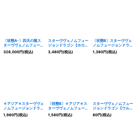
合》
JP038}《融合》
JP038}《融合》
〔状態A-〕四天の龍ス
スターヴヴェノムフュー
〔状態B〕スターヴヴェ
ターヴヴェノムフュージ
ジョンドラゴン【ホログ
ノムフュージョンドラゴ
ョンドラゴン【グランド
ラフィック】{INOV-
ン【ホログラフィック】
328,000
円
(税込)
3,480
円
(税込)
1,380
円
(税込)
マスター】{LOCR-
JP038}《融合》
{INOV-JP038}《融合》
JP013}《融合》
☆アジア☆スターヴヴェ
〔状態B〕☆アジア☆ス
スターヴヴェノムフュー
ノムフュージョンドラゴ
ターヴヴェノムフュージ
ジョンドラゴン【ウルト
ン【シークレット】{ア
ョンドラゴン【シークレ
ラ】{INOV-JP038}《融
1,980
円
(税込)
1,580
円
(税込)
80
円
(税込)
ジアINOV-JP038}《融
ット】{アジアINOV-
合》
合》
JP038}《融合》