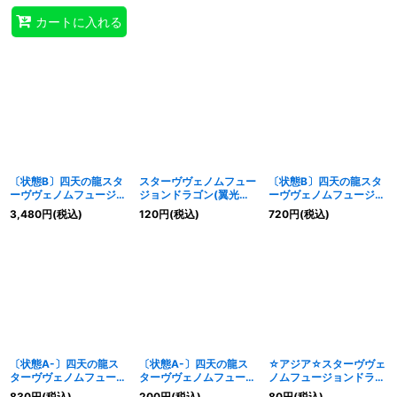
合》
カートに入れる
〔状態B〕四天の龍スタ
スターヴヴェノムフュー
〔状態B〕四天の龍スタ
ーヴヴェノムフュージョ
ジョンドラゴン(翼光無)
ーヴヴェノムフュージョ
ンドラゴン【OFプリズ
【シークレット】
ンドラゴン【OFウルト
3,480
円
(税込)
120
円
(税込)
720
円
(税込)
マティックシークレッ
{QCAC-JP038}《融
ラ】{LOCR-JP013}《融
ト】{LOCR-JP013}《融
合》
合》
合》
〔状態A-〕四天の龍ス
〔状態A-〕四天の龍ス
☆アジア☆スターヴヴェ
ターヴヴェノムフュージ
ターヴヴェノムフュージ
ノムフュージョンドラゴ
ョンドラゴン【OFウル
ョンドラゴン【シークレ
ン(翼光無)【シークレッ
830
円
(税込)
200
円
(税込)
80
円
(税込)