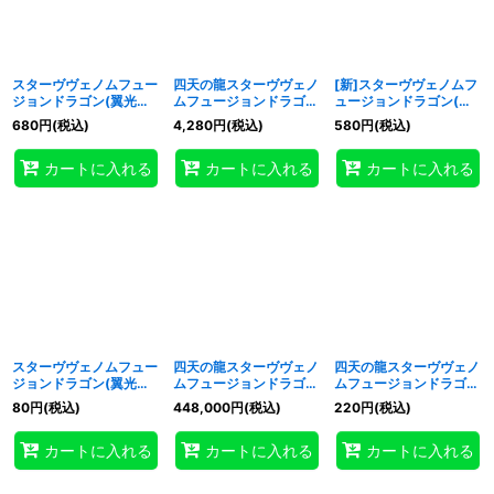
スターヴヴェノムフュー
四天の龍スターヴヴェノ
[新]スターヴヴェノムフ
ジョンドラゴン(翼光無)
ムフュージョンドラゴン
ュージョンドラゴン(翼
【クォーターセンチュリ
【OFプリズマティック
光有)【クォーターセン
680
円
(税込)
4,280
円
(税込)
580
円
(税込)
ーシークレット】
シークレット】{LOCR-
チュリーシークレット】
{QCAC-JP038}《融
JP013}《融合》
{QCAC-JP038}《融
カートに入れる
カートに入れる
カートに入れる
合》
合》
スターヴヴェノムフュー
四天の龍スターヴヴェノ
四天の龍スターヴヴェノ
ジョンドラゴン(翼光無)
ムフュージョンドラゴン
ムフュージョンドラゴン
【ウルトラ】{QCAC-
【グランドマスター】
【シークレット】
80
円
(税込)
448,000
円
(税込)
220
円
(税込)
JP038}《融合》
{LOCR-JP013}《融合》
{LOCR-JP013}《融合》
カートに入れる
カートに入れる
カートに入れる