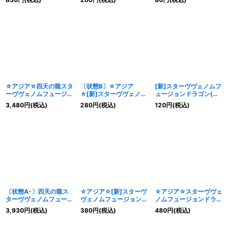
トラ】{LOCR-JP013}
ット】{LOCR-JP013}
ト】{アジアQCAC-
《融合》
《融合》
JP038}《融合》
☆アジア☆四天の龍スタ
〔状態B〕☆アジア
[新]スターヴヴェノムフ
ーヴヴェノムフュージョ
☆[新]スターヴヴェノム
ュージョンドラゴン(翼
ンドラゴン【OFプリズ
フュージョンドラゴン
光有)【シークレット】
3,480
円
(税込)
280
円
(税込)
120
円
(税込)
マティックシークレッ
(翼光有)【クォーターセ
{QCAC-JP038}《融
ト】{アジアLOCR-
ンチュリーシークレッ
合》
JP013}《融合》
ト】{アジアQCAC-
JP038}《融合》
〔状態A-〕四天の龍ス
☆アジア☆[新]スターヴ
☆アジア☆スターヴヴェ
ターヴヴェノムフュージ
ヴェノムフュージョンド
ノムフュージョンドラゴ
ョンドラゴン【OFプリ
ラゴン(翼光有)【クォー
ン(翼光無)【クォーター
3,930
円
(税込)
380
円
(税込)
480
円
(税込)
ズマティックシークレッ
ターセンチュリーシーク
センチュリーシークレッ
ト】{LOCR-JP013}《融
レット】{アジアQCAC-
ト】{アジアQCAC-