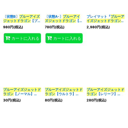
〔状態B〕
ブルーアイズ
〔状態A-〕
ブルーアイ
プレイマット『
ブルーア
ジェット
ドラゴン
【プリ
ズ
ジェット
ドラゴン
【ク
イズ
ジェット
ドラゴン
ズマティックシークレッ
ォーターセンチュリーシ
(REMOTEDUEL)』【-】
980
円
(税込)
780
円
(税込)
2,980
円
(税込)
ト】{BACH-JP004}
ークレット】{QCDB-
{-}《プレイマット》
《モンスター》
JP028}《モンスター》
カートに入れる
カートに入れる
ブルーアイズ
ジェット
ド
ブルーアイズ
ジェット
ド
ブルーアイズ
ジェット
ド
ラゴン
【ノーマル】
ラゴン
【ウルトラ】
ラゴン
【レリーフ】
{SD47-JP005}《モン
{BACH-JP004}《モン
{BACH-JP004}《モン
30
円
(税込)
80
円
(税込)
280
円
(税込)
スター》
スター》
スター》