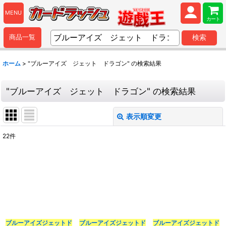
MENU
カート
商品一覧
検索
ホーム
>
"ブルーアイズ ジェット ドラゴン"
の
検索結果
"ブルーアイズ ジェット ドラゴン"
の
検索結果
表示順変更
閉じる
22
件
商品検索
:
表示数
:
並び順
:
ブルーアイズ
ジェット
ド
ブルーアイズ
ジェット
ド
ブルーアイズ
ジェット
ド
カテゴリ
: