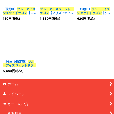
〔状態B〕
ブルーアイズ
ブルーアイズ
ジェット
ド
〔状態B〕
ブルーアイズ
ジェット
ドラゴン
【シー
ラゴン
【プリズマティッ
ジェット
ドラゴン
【クォ
クレット】{BACH-
クシークレット】
ーターセンチュリーシー
180
円
(税込)
1,380
円
(税込)
620
円
(税込)
JP004}《モンスター》
{BACH-JP004}《モン
クレット】{QCDB-
スター》
JP028}《モンスター》
〔PSA10鑑定済〕
ブル
ーアイズ
ジェット
ドラゴ
ン
【クォーターセンチュ
5,480
円
(税込)
リーシークレット】
{QCDB-JP028}《モン
スター》
ホーム
マイページ
カートの中身
新弾特集