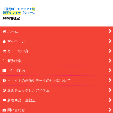
〔状態B〕☆アジア☆
幻
獣王キマイラ
【クォータ
ーセンチュリーシークレ
980
円
(税込)
ット】{アジアDUNE-
JP033}《融合》
ホーム
マイページ
カートの中身
新弾特集
ご利用案内
当サイトの画像やデータの利用について
最近チェックしたアイテム
新着商品：遊戯王
問い合わせ