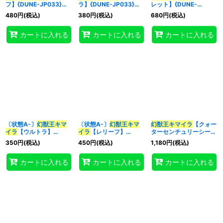
フ】{DUNE-JP033}
ラ】{DUNE-JP033}
レット】{DUNE-
《融合》
《融合》
JP033}《融合》
480
円
(税込)
380
円
(税込)
680
円
(税込)
特集
:
カートに入れる
カートに入れる
カートに入れる
絞り込む
〔状態A-〕
幻獣王キマ
〔状態A-〕
幻獣王キマ
幻獣王キマイラ
【クォー
イラ
【ウルトラ】
イラ
【レリーフ】
ターセンチュリーシーク
{DUNE-JP033}《融
{DUNE-JP033}《融
レット】{DUNE-
350
円
(税込)
450
円
(税込)
1,180
円
(税込)
合》
合》
JP033}《融合》
カートに入れる
カートに入れる
カートに入れる