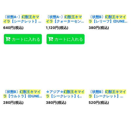
〔状態A-〕
幻獣王キマ
〔状態A-〕
幻獣王キマ
〔状態B〕
幻獣王キマイ
イラ
【シークレット】
イラ
【クォーターセンチ
ラ
【レリーフ】{DUNE-
{DUNE-JP033}《融
ュリーシークレット】
JP033}《融合》
640
円
(税込)
1,120
円
(税込)
380
円
(税込)
合》
{DUNE-JP033}《融
合》
カートに入れる
カートに入れる
〔状態B〕
幻獣王キマイ
☆アジア☆
幻獣王キマイ
〔状態B〕
幻獣王キマイ
ラ
【ウルトラ】{DUNE-
ラ
【シークレット】{ア
ラ
【シークレット】
JP033}《融合》
ジアDUNE-JP033}《融
{DUNE-JP033}《融
280
円
(税込)
380
円
(税込)
520
円
(税込)
合》
合》