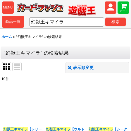
MENU
カート
商品一覧
検索
ホーム
>
"幻獣王キマイラ"
の
検索結果
"幻獣王キマイラ"
の
検索結果
表示順変更
閉じる
19
件
商品検索
:
表示数
:
並び順
:
幻獣王キマイラ
【レリー
幻獣王キマイラ
【ウルト
幻獣王キマイラ
【シーク
カテゴリ
: