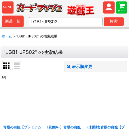
MENU
カート
商品一覧
検索
ホーム
>
"LGB1-JPS02"
の
検索結果
"LGB1-JPS02"
の
検索結果
表示順変更
閉じる
8
件
商品検索
:
表示数
:
並び順
:
青眼の白龍【プレミアム
〔状態A-〕青眼の白龍
(未開封)青眼の白龍【プ
カテゴリ
: