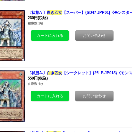
〔状態A-〕
白き乙女
【スーパー】{SD47-JPP01}《モンスタ
260円
(税込)
在庫数 1枚
〔状態A-〕
白き乙女
【シークレット】{25LP-JP018}《モン
550円
(税込)
在庫数 4枚