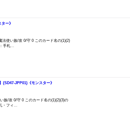
ンスター》
使い族/攻 0/守 0 このカード名の(1)(2)
)：手札…
D47-JPP01}《モンスター》
 0/守 0 このカード名の(1)(2)(3)の
札・フィ…