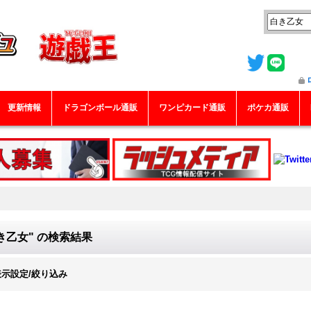
更新情報
ドラゴンボール通販
ワンピカード通販
ポケカ通販
き乙女"
の
検索結果
表示設定/絞り込み