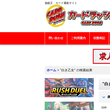
遊戯王 カード通販サイト
問い合わせ
ご利用案内
状態表記
ホーム
>
"白き乙女"
の
検索結果
"白
33
件