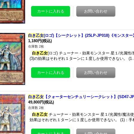
白き乙女
(ロゴ)【シークレット】{25LP-JP018}《モンスター
1,180円
(税込)
在庫数 2枚
白き乙女
(ロゴ) チューナー・効果モンスター 星１/光属性/魔法
(3)の効果はそれぞれ１ターンに１度しか使用できない。 (1
白き乙女
【クォーターセンチュリーシークレット】{SD47-JP
49,800円
(税込)
在庫数 2枚
白き乙女
チューナー・効果モンスター 星１/光属性/魔法使い族/攻
効果はそれぞれ１ターンに１度しか使用できない。 (1)：手