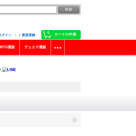
0
カートの中身
ログイン
新規登録
MTG通販
デュエマ通販