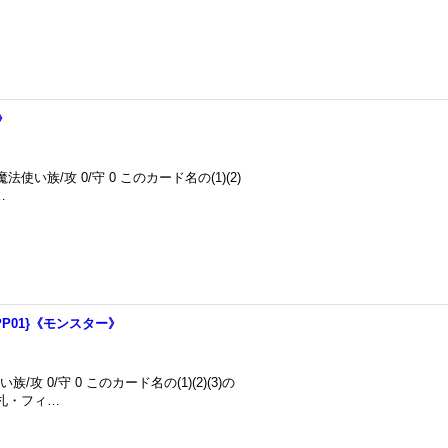
》
使い族/攻 0/守 0 このカード名の(1)(2)
…
P01}《モンスター》
 0/守 0 このカード名の(1)(2)(3)の
札・フィ…