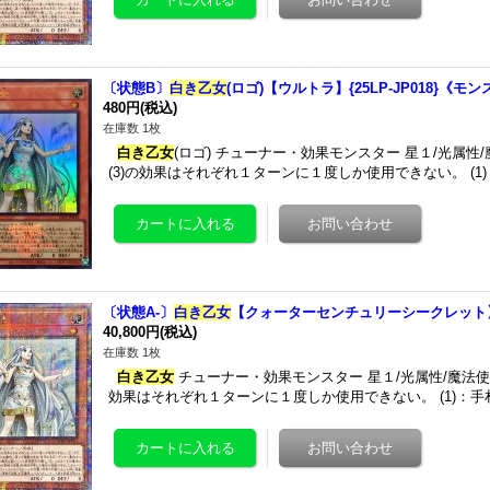
〔状態B〕
白き乙女
(ロゴ)【ウルトラ】{25LP-JP018}《モ
480円
(税込)
在庫数 1枚
白き乙女
(ロゴ) チューナー・効果モンスター 星１/光属性/魔法
(3)の効果はそれぞれ１ターンに１度しか使用できない。 (1
〔状態A-〕
白き乙女
【クォーターセンチュリーシークレット】{S
40,800円
(税込)
在庫数 1枚
白き乙女
チューナー・効果モンスター 星１/光属性/魔法使い族/攻
効果はそれぞれ１ターンに１度しか使用できない。 (1)：手