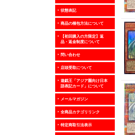
状態表記
商品の梱包方法について
【初回購入の方限定】返
品・返金制度について
問い合わせ
店頭受取について
遊戯王「アジア圏向け日本
語表記カード」について
メールマガジン
全商品カテゴリリンク
特定商取引法表示