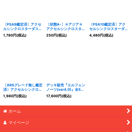
〔PSA9鑑定済〕アクセ
〔状態A-〕☆アジア☆
〔PSA10鑑定済〕アク
ルシンクロスターダスト
アクセルシンクロスター
セルシンクロスターダス
ドラゴン【プリズマティ
ダストドラゴン【シーク
トドラゴン【クォーター
1,780
円
(税込)
250
円
(税込)
4,480
円
(税込)
ックシークレット】
レット】{アジアHC01-
センチュリーシークレッ
{HC01-JP022}《シン
JP022}《シンクロ》
ト】{QCDB-JP036}
クロ》
《シンクロ》
〔ARSグレード無し鑑定
デッキ販売『エルフェン
済〕アクセルシンクロス
ノーツ(ver4.0)』全55
ターダストドラゴン【ク
枚【-】{-}《デッキ販
1,980
円
(税込)
17,600
円
(税込)
ォーターセンチュリーシ
売》
ークレット】{QCDB-
JP036}《シンクロ》
ホーム
マイページ