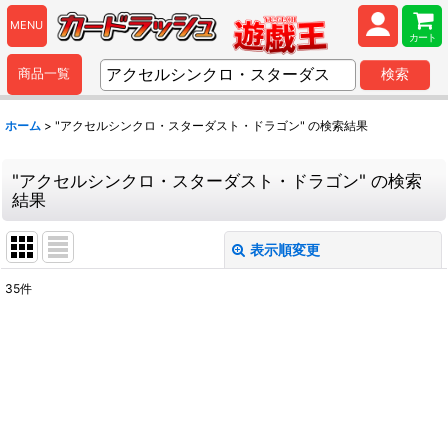
MENU
カート
商品一覧
検索
ホーム
>
"アクセルシンクロ・スターダスト・ドラゴン"
の
検索結果
"アクセルシンクロ・スターダスト・ドラゴン"
の
検索
結果
表示順変更
閉じる
35
件
商品検索
:
表示数
:
並び順
: