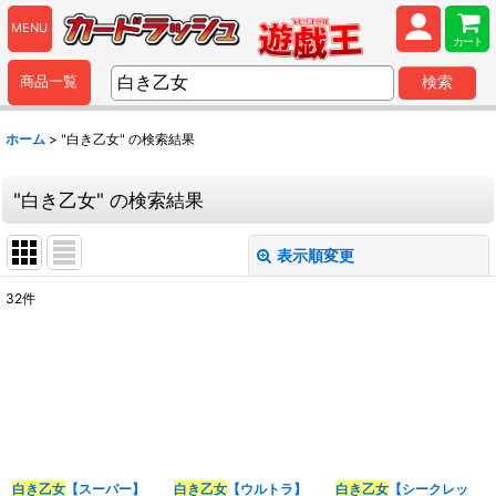
MENU
カート
商品一覧
検索
ホーム
>
"白き乙女"
の
検索結果
"白き乙女"
の
検索結果
表示順変更
閉じる
32
件
商品検索
:
表示数
:
並び順
:
白き乙女
【スーパー】
白き乙女
【ウルトラ】
白き乙女
【シークレッ
カテゴリ
: