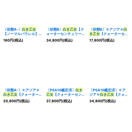
〔状態A-〕
白き乙女
〔状態B〕
白き乙女
【ク
〔状態B〕☆アジア☆
白
【ノーマルパラレル】
ォーターセンチュリーシ
き乙女
【クォーターセン
{SD47-JP002}《モン
ークレット】{SD47-
チュリーシークレット】
160
円
(税込)
34,800
円
(税込)
17,800
円
(税込)
スター》
JPP01}《モンスター》
{アジアSD47-JPP01}
《モンスター》
〔状態A-〕☆アジア☆
〔PSA10鑑定済〕
白き
〔PSA10鑑定済〕☆ア
白き乙女
【クォーターセ
乙女
【クォーターセンチ
ジア☆
白き乙女
【クォー
ンチュリーシークレッ
ュリーシークレット】
ターセンチュリーシーク
20,800
円
(税込)
37,800
円
(税込)
34,800
円
(税込)
ト】{アジアSD47-
{SD47-JPP01}《モンス
レット】{アジアSD47-
JPP01}《モンスター》
ター》
JPP01}《モンスター》