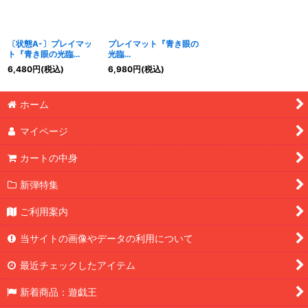
〔状態A-〕プレイマッ
プレイマット『青き眼の
ト『青き眼の光臨
光臨
(BLUEEYESWHITEDES
(BLUEEYESWHITEDES
6,480
円
(税込)
6,980
円
(税込)
TINY)』【-】{-}《プレ
TINY)』【-】{-}《プレ
イマット》
イマット》
ホーム
マイページ
カートの中身
新弾特集
ご利用案内
当サイトの画像やデータの利用について
最近チェックしたアイテム
新着商品：遊戯王