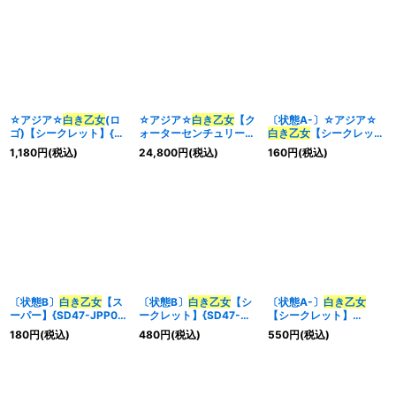
☆アジア☆
白き乙女
(ロ
☆アジア☆
白き乙女
【ク
〔状態A-〕☆アジア☆
ゴ)【シークレット】{ア
ォーターセンチュリーシ
白き乙女
【シークレッ
ジア25LP-JP018}《モ
ークレット】{アジア
ト】{アジア25LP-
1,180
円
(税込)
24,800
円
(税込)
160
円
(税込)
ンスター》
SD47-JPP01}《モンス
JP018}《モンスター》
ター》
〔状態B〕
白き乙女
【ス
〔状態B〕
白き乙女
【シ
〔状態A-〕
白き乙女
ーパー】{SD47-JPP01}
ークレット】{SD47-
【シークレット】
《モンスター》
JPP01}《モンスター》
{SD47-JPP01}《モンス
180
円
(税込)
480
円
(税込)
550
円
(税込)
ター》