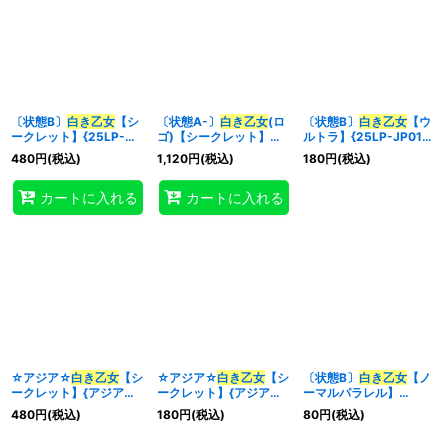
〔状態B〕
白き乙女
【シ
〔状態A-〕
白き乙女
(ロ
〔状態B〕
白き乙女
【ウ
ークレット】{25LP-
ゴ)【シークレット】
ルトラ】{25LP-JP018}
JP018}《モンスター》
{25LP-JP018}《モンス
《モンスター》
480
円
(税込)
1,120
円
(税込)
180
円
(税込)
ター》
カートに入れる
カートに入れる
☆アジア☆
白き乙女
【シ
☆アジア☆
白き乙女
【シ
〔状態B〕
白き乙女
【ノ
ークレット】{アジア
ークレット】{アジア
ーマルパラレル】
SD47-JPP01}《モンス
25LP-JP018}《モンス
{SD47-JP002}《モン
480
円
(税込)
180
円
(税込)
80
円
(税込)
ター》
ター》
スター》