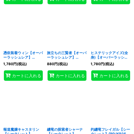
憑依装着ウィン【オーバ
旅立ちの三賢者【オーバ
ヒステリックアイズ(全
ーラッシュレア】
ーラッシュレア】
身)【オーバーラッシュ
{RD/KP25-JP044}
{RD/KP25-JP058}
レア】{RD/KP25-
1,780
円
(税込)
880
円
(税込)
1,780
円
(税込)
《RDフュージョン》
《RD魔法》
JP063}《RD罠》
カートに入れる
カートに入れる
カートに入れる
報道魔嬢キャスタリン
纏竜の探索者シャーナ
灼纏竜フレイガル【シー
【シークレット】
【シークレット】
クレット】{RD/KP25-