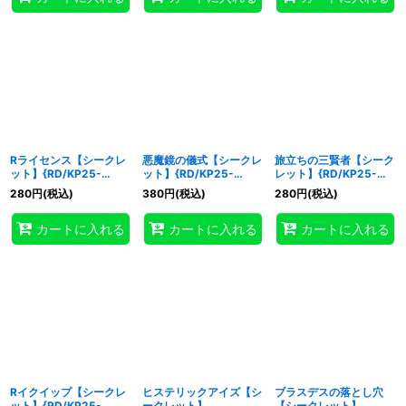
Rライセンス【シークレ
悪魔鏡の儀式【シークレ
旅立ちの三賢者【シーク
ット】{RD/KP25-
ット】{RD/KP25-
レット】{RD/KP25-
JP053}《RD魔法》
JP056}《RD魔法》
JP058}《RD魔法》
280
円
(税込)
380
円
(税込)
280
円
(税込)
カートに入れる
カートに入れる
カートに入れる
Rイクイップ【シークレ
ヒステリックアイズ【シ
ブラスデスの落とし穴
ット】{RD/KP25-
ークレット】
【シークレット】