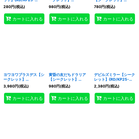
JP062}《RD罠》
{RD/KP25-JP063}
{RD/KP25-JP064}
280
円
(税込)
980
円
(税込)
780
円
(税込)
《RD罠》
《RD罠》
カートに入れる
カートに入れる
カートに入れる
ヨワヨワブラスデス【シ
黄昏の友だちドラリア
デビルズミラー【シーク
ークレット】
【シークレット】
レット】{RD/KP25-
{RD/KP25-JP066}
{RD/KP25-JP068}
JP069}《RDリチュア
3,980
円
(税込)
980
円
(税込)
2,380
円
(税込)
《RDモンスター》
《RDモンスター》
ル》
カートに入れる
カートに入れる
カートに入れる