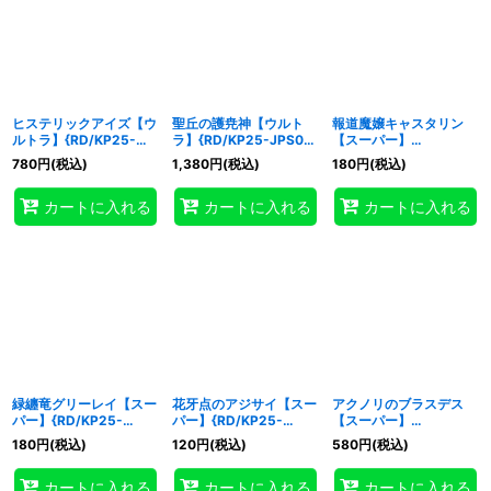
ヒステリックアイズ【ウ
聖丘の護尭神【ウルト
報道魔嬢キャスタリン
ルトラ】{RD/KP25-
ラ】{RD/KP25-JPS00}
【スーパー】
JP063}《RD罠》
《RDモンスター》
{RD/KP25-JP011}《RD
780
円
(税込)
1,380
円
(税込)
180
円
(税込)
モンスター》
カートに入れる
カートに入れる
カートに入れる
緑纏竜グリーレイ【スー
花牙点のアジサイ【スー
アクノリのブラスデス
パー】{RD/KP25-
パー】{RD/KP25-
【スーパー】
JP020}《RDモンスタ
JP029}《RDモンスタ
{RD/KP25-JP033}
180
円
(税込)
120
円
(税込)
580
円
(税込)
ー》
ー》
《RDモンスター》
カートに入れる
カートに入れる
カートに入れる