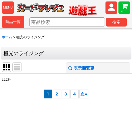
MENU
カート
商品一覧
検索
ホーム
>
極光のライジング
極光のライジング
表示順変更
閉じる
222
件
表示数
:
1
2
3
4
次
»
並び順
:
絞り込む