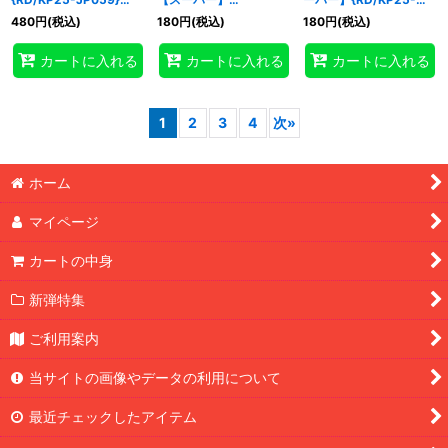
《RD魔法》
{RD/KP25-JP064}
JP066}《RDモンスタ
480
円
(税込)
180
円
(税込)
180
円
(税込)
《RD罠》
ー》
カートに入れる
カートに入れる
カートに入れる
1
2
3
4
次
»
ホーム
マイページ
カートの中身
新弾特集
ご利用案内
当サイトの画像やデータの利用について
最近チェックしたアイテム