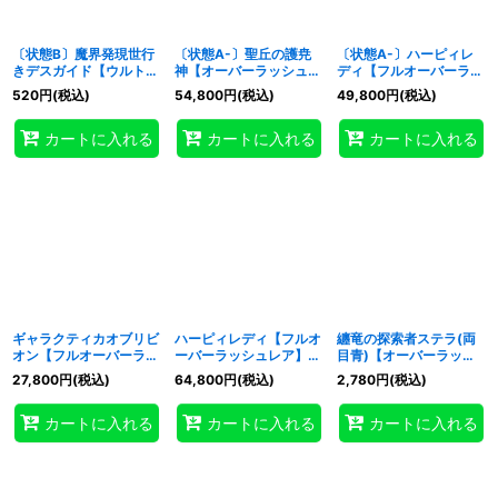
〔状態B〕魔界発現世行
〔状態A-〕聖丘の護尭
〔状態A-〕ハーピィレ
きデスガイド【ウルト
神【オーバーラッシュレ
ディ【フルオーバーラッ
ラ】{RD/KP25-JP030}
ア PREMIUM BLACK
シュレア】{RD/KP25-
520
円
(税込)
54,800
円
(税込)
49,800
円
(税込)
《RDモンスター》
Ver.】{RD/KP25-
JP002}《RDモンスタ
JPS00}《RDモンスタ
ー》
カートに入れる
カートに入れる
カートに入れる
ー》
ギャラクティカオブリビ
ハーピィレディ【フルオ
纏竜の探索者ステラ(両
オン【フルオーバーラッ
ーバーラッシュレア】
目青)【オーバーラッシ
シュレア】{RD/KP25-
{RD/KP25-JP002}
ュレア】{RD/KP25-
27,800
円
(税込)
64,800
円
(税込)
2,780
円
(税込)
JP001}《RDモンスタ
《RDモンスター》
JP016}《RDモンスタ
ー》
ー》
カートに入れる
カートに入れる
カートに入れる