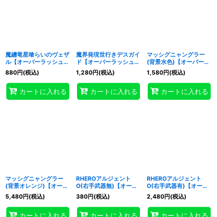
魔纏竜星喰らいのヴェザ
魔界発現世行きデスガイ
マッシグニャングラー
ル【オーバーラッシュレ
ド【オーバーラッシュレ
(背景水色)【オーバーラ
ア】{RD/KP25-JP021}
ア】{RD/KP25-JP030}
ッシュレア】
880
円
(税込)
1,280
円
(税込)
1,580
円
(税込)
《RDモンスター》
《RDモンスター》
{RD/KP25-JP037}
《RDモンスター》
カートに入れる
カートに入れる
カートに入れる
マッシグニャングラー
RHEROアルジェント
RHEROアルジェント
(背景オレンジ)【オーバ
O(右手武器無)【オーバ
O(右手武器有)【オーバ
ーラッシュレア】
ーラッシュレア】
ーラッシュレア】
5,480
円
(税込)
380
円
(税込)
2,480
円
(税込)
{RD/KP25-JP037}
{RD/KP25-JP042}
{RD/KP25-JP042}
《RDモンスター》
《RDフュージョン》
《RDフュージョン》
カートに入れる
カートに入れる
カートに入れる