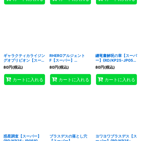
ギャラクティカライジン
RHEROアルジェント
纏竜書解呪の章【スーパ
グオブリビオン【スーパ
F【スーパー】
ー】{RD/KP25-JP050}
ー】{RD/KP25-JP038}
{RD/KP25-JP043}
《RD魔法》
80
円
(税込)
80
円
(税込)
80
円
(税込)
《RDフュージョン》
《RDフュージョン》
カートに入れる
カートに入れる
カートに入れる
惑星調査【スーパー】
ブラスデスの落とし穴
ヨワヨワブラスデス【ス
{RD/KP25-JP059}
【スーパー】
ーパー】{RD/KP25-