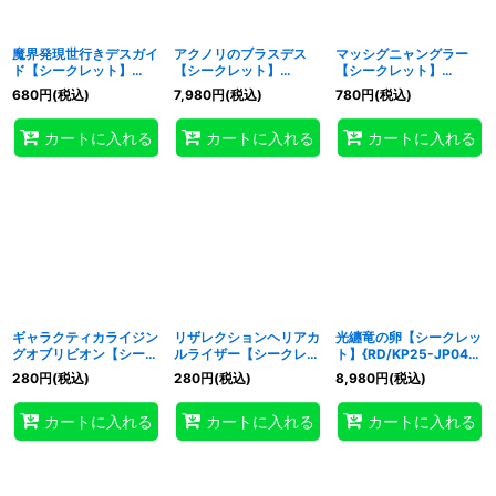
魔界発現世行きデスガイ
アクノリのブラスデス
マッシグニャングラー
ド【シークレット】
【シークレット】
【シークレット】
{RD/KP25-JP030}
{RD/KP25-JP033}
{RD/KP25-JP037}
680
円
(税込)
7,980
円
(税込)
780
円
(税込)
《RDモンスター》
《RDモンスター》
《RDモンスター》
カートに入れる
カートに入れる
カートに入れる
ギャラクティカライジン
リザレクションヘリアカ
光纏竜の卵【シークレッ
グオブリビオン【シーク
ルライザー【シークレッ
ト】{RD/KP25-JP041}
レット】{RD/KP25-
ト】{RD/KP25-JP039}
《RDフュージョン》
280
円
(税込)
280
円
(税込)
8,980
円
(税込)
JP038}《RDフュージョ
《RDフュージョン》
ン》
カートに入れる
カートに入れる
カートに入れる