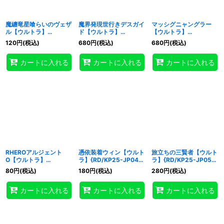
魔纏竜星喰らいのヴェザ
魔界発現世行きデスガイ
マッシグニャングラー
ル【ウルトラ】
ド【ウルトラ】
【ウルトラ】
{RD/KP25-JP021}
{RD/KP25-JP030}
{RD/KP25-JP037}
120
円
(税込)
680
円
(税込)
680
円
(税込)
《RDモンスター》
《RDモンスター》
《RDモンスター》
カートに入れる
カートに入れる
カートに入れる
RHEROアルジェント
憑依装着ウィン【ウルト
旅立ちの三賢者【ウルト
O【ウルトラ】
ラ】{RD/KP25-JP044}
ラ】{RD/KP25-JP058}
{RD/KP25-JP042}
《RDフュージョン》
《RD魔法》
80
円
(税込)
180
円
(税込)
280
円
(税込)
《RDフュージョン》
カートに入れる
カートに入れる
カートに入れる